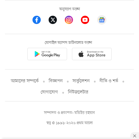
অনুসরণ করুন
মোবাইল অ্যাপস ডাউনলোড করুন
আমাদের সম্পর্কে
বিজ্ঞাপন
সার্কুলেশন
নীতি ও শর্ত
যোগাযোগ
নিউজলেটার
সম্পাদক ও প্রকাশক: মতিউর রহমান
স্বত্ব © ১৯৯৮-২০২৬ প্রথম আলো