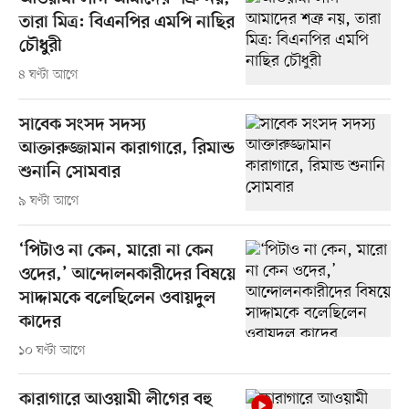
তারা মিত্র: বিএনপির এমপি নাছির
চৌধুরী
৪ ঘণ্টা আগে
সাবেক সংসদ সদস্য
আক্তারুজ্জামান কারাগারে, রিমান্ড
শুনানি সোমবার
৯ ঘণ্টা আগে
‘পিটাও না কেন, মারো না কেন
ওদের,’ আন্দোলনকারীদের বিষয়ে
সাদ্দামকে বলেছিলেন ওবায়দুল
কাদের
১০ ঘণ্টা আগে
কারাগারে আওয়ামী লীগের বহু