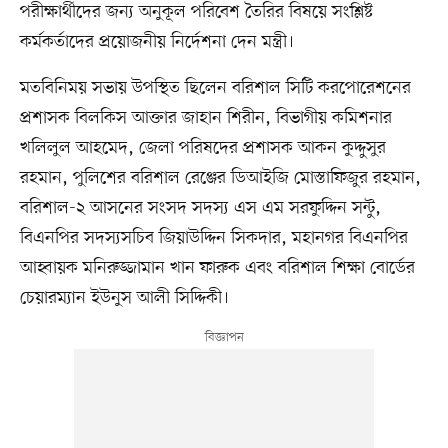
পরীক্ষার্থীদের জন্য অনুকূল পরিবেশ তৈরির বিষয়ে সংশ্লিষ্ট
কর্মকর্তাদের প্রয়োজনীয় নির্দেশনা দেন মন্ত্রী।
মতবিনিময় সভায় উপস্থিত ছিলেন বরিশাল সিটি করপোরেশনের
প্রশাসক বিলকিস আক্তার জাহান শিরীন, বিভাগীয় কমিশনার
খলিলুল আহমেদ, জেলা পরিষদের প্রশাসক আকন কুদ্দুসুর
রহমান, পুলিশের বরিশাল রেঞ্জের ডিআইজি মোস্তাফিজুর রহমান,
বরিশাল-২ আসনের সংসদ সদস্য এস এম সরফুদ্দিন সন্টু,
বিএনপির সদস্যসচিব জিয়াউদ্দিন সিকদার, মহানগর বিএনপির
আহ্বায়ক মনিরুজ্জামান খান ফারুক এবং বরিশাল শিক্ষা বোর্ডের
চেয়ারম্যান ইউনুস আলী সিদ্দিকী।