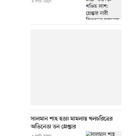
২ ঘণ্টা আগে
সালমান শাহ হত্যা মামলায় খলচরিত্রের
অভিনেতা ডন গ্রেপ্তার