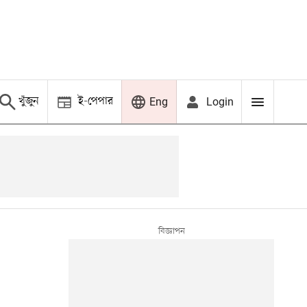
খুঁজুন
ই-পেপার
Login
Eng