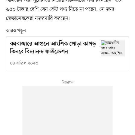
আসছেন আর ঘুরেফিরে নিজের পছন্দমতো পণ্য কিনছেন। তবে
৬৫০ টাকার বেশি যেন কেউ পণ্য নিতে না পরেন, সে জন্য
স্বেচ্ছাসেবকেরা নজরদারি করছেন।
আরও পড়ুন
বঙ্গবাজারে আগুনে আংশিক পোড়া কাপড়
কিনবে বিদ্যানন্দ ফাউন্ডেশন
০৪ এপ্রিল ২০২৩