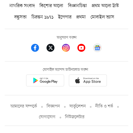
নাগরিক সংবাদ
কিশোর আলো
বিজ্ঞানচিন্তা
প্রথম আলো ট্রাস্ট
বন্ধুসভা
চিরন্তন ১৯৭১
ইপেপার
প্রথমা
মোবাইল ভ্যাস
অনুসরণ করুন
মোবাইল অ্যাপস ডাউনলোড করুন
আমাদের সম্পর্কে
বিজ্ঞাপন
সার্কুলেশন
নীতি ও শর্ত
যোগাযোগ
নিউজলেটার