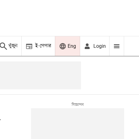
খুঁজুন
ই-পেপার
Login
Eng
া