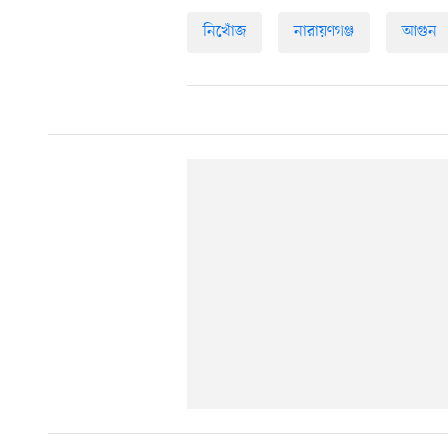
নিখোঁজ
নারায়ণগঞ্জ
আগুন