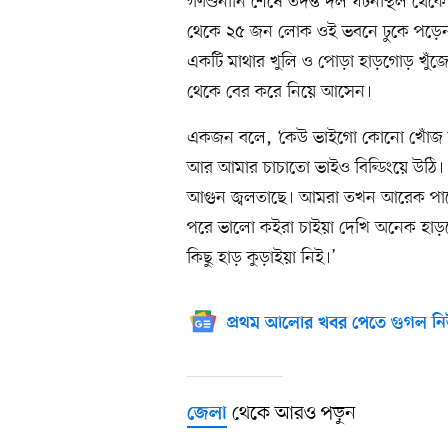
গণশুনানি শেষে তদন্ত দল ঘটনাস্থল থেকে 
থেকে ২৫ জন লোক ওই ভবনে ঢুকে পড়েন।
একটি মাথার খুলি ও পোড়া হাড়গোড় খুঁজে প
থেকে বের করে নিয়ে আসেন।
একজন বলে, ‘কেউ ভাইগো কোনো খোঁজ দ
আর আমার চাচাতো ভাইও বিল্ডিংয়ে উঠি।
আগুন জ্বলতাছে। আমরা তখন আরেক পাশে য
পরে ভালো কইরা চাইয়া দেখি অনেক হা
কিছু হাড় কুড়াইয়া নিই।’
প্রথম আলোর খবর পেতে গুগল নি
থেকে আরও পড়ুন
জেলা