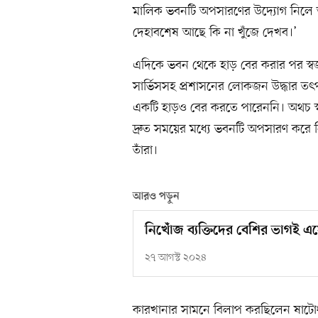
মালিক ভবনটি অপসারণের উদ্যোগ নিলে 
দেহাবশেষ আছে কি না খুঁজে দেখব।’
এদিকে ভবন থেকে হাড় বের করার পর স্বজন
সার্ভিসসহ প্রশাসনের লোকজন উদ্ধার তৎ
একটি হাড়ও বের করতে পারেননি। অথচ স্ব
দ্রুত সময়ের মধ্যে ভবনটি অপসারণ করে ন
তাঁরা।
আরও পড়ুন
নিখোঁজ ব্যক্তিদের বেশির ভাগই 
২৭ আগস্ট ২০২৪
কারখানার সামনে বিলাপ করছিলেন ষাটোর্ধ্ব