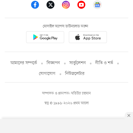
মোবাইল অ্যাপস ডাউনলোড করুন
আমাদের সম্পর্কে
বিজ্ঞাপন
সার্কুলেশন
নীতি ও শর্ত
যোগাযোগ
নিউজলেটার
সম্পাদক ও প্রকাশক: মতিউর রহমান
স্বত্ব © ১৯৯৮-২০২৬ প্রথম আলো