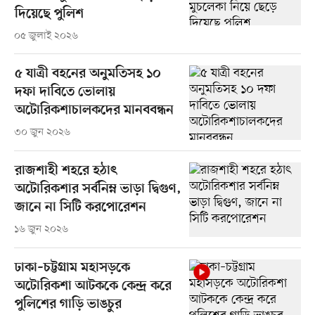
দিয়েছে পুলিশ
০৫ জুলাই ২০২৬
৫ যাত্রী বহনের অনুমতিসহ ১০
দফা দাবিতে ভোলায়
অটোরিকশাচালকদের মানববন্ধন
৩০ জুন ২০২৬
রাজশাহী শহরে হঠাৎ
অটোরিকশার সর্বনিম্ন ভাড়া দ্বিগুণ,
জানে না সিটি করপোরেশন
১৬ জুন ২০২৬
ঢাকা–চট্টগ্রাম মহাসড়কে
অটোরিকশা আটককে কেন্দ্র করে
পুলিশের গাড়ি ভাঙচুর