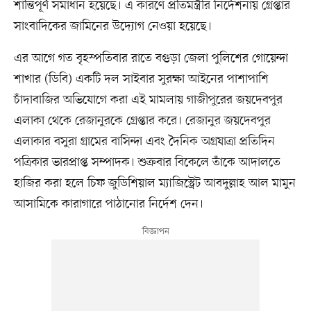
শান্তিপূর্ণ সমাধান হয়েছে। এ কারণে প্রতিমন্ত্রীর নির্দেশনায় গ্রেপ্তার
সাংবাদিকের জামিনের উদ্যোগ নেওয়া হয়েছে।
এর আগে গত বৃহস্পতিবার রাতে বগুড়া জেলা পুলিশের গোয়েন্দা
শাখার (ডিবি) একটি দল সাইবার সুরক্ষা আইনের পাশাপাশি
চাঁদাবাজির অভিযোগে করা এই মামলায় গাজীপুরের জয়দেবপুর
এলাকা থেকে রেজানুরকে গ্রেপ্তার করে। রেজানুর জয়দেবপুর
এলাকার বসুরা গ্রামের বাসিন্দা এবং দৈনিক অগ্রযাত্রা প্রতিদিন
পত্রিকার ভারপ্রাপ্ত সম্পাদক। শুক্রবার বিকেলে তাঁকে আদালতে
হাজির করা হলে চিফ জুডিশিয়াল ম্যাজিস্ট্রেট আবদুল্লাহ আল মামুন
আসামিকে কারাগারে পাঠানোর নির্দেশ দেন।