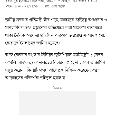
রেজানুর ইসলাম (মাস্ক পরা) জামিন পেয়েছেন। গত শুক্রবার রাতে
বগুড়ার আদালতে তোলা
ছবি: প্রথম আলো
স্থানীয় সরকার প্রতিমন্ত্রী মীর শাহে আলমকে জড়িয়ে অপপ্রচার ও
মানহানিকর তথ্য ছড়ানোর অভিযোগে করা মামলায় কারাগারে
থাকা দৈনিক অগ্রযাত্রা প্রতিদিন পত্রিকার ভারপ্রাপ্ত সম্পাদক মো.
রেজানুর ইসলামের জামিন হয়েছে।
আজ রোববার বগুড়ার সিনিয়র জুডিশিয়াল ম্যাজিস্ট্রেট-১ (সদর
আমলি আদালত) আদালতের বিচারক মেহেদী হাসান এ জামিন
মঞ্জুর করেন। বিষয়টি প্রথম আলোকে নিশ্চিত করেছেন বগুড়া
আদালতের পরিদর্শক শহিদুল ইসলাম।