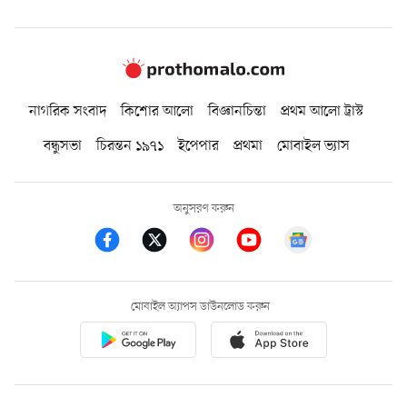
নাগরিক সংবাদ
কিশোর আলো
বিজ্ঞানচিন্তা
প্রথম আলো ট্রাস্ট
বন্ধুসভা
চিরন্তন ১৯৭১
ইপেপার
প্রথমা
মোবাইল ভ্যাস
অনুসরণ করুন
মোবাইল অ্যাপস ডাউনলোড করুন