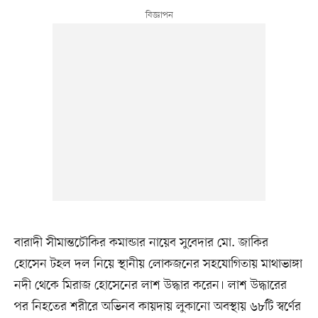
বারাদী সীমান্তচৌকির কমান্ডার নায়েব সুবেদার মো. জাকির
হোসেন টহল দল নিয়ে স্থানীয় লোকজনের সহযোগিতায় মাথাভাঙ্গা
নদী থেকে মিরাজ হোসেনের লাশ উদ্ধার করেন। লাশ উদ্ধারের
পর নিহতের শরীরে অভিনব কায়দায় লুকানো অবস্থায় ৬৮টি স্বর্ণের