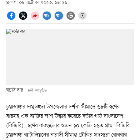
প্রকাশ: ০৮ অক্টোবর ২০২৩, ১৬: ৪৯
স্বর্ণের বার
ছবি: সংগৃহীত
চুয়াডাঙ্গার দামুড়হুদা উপজেলার দর্শনা সীমান্তে ৬৮টি স্বর্ণের
বারসহ এক ব্যক্তির লাশ উদ্ধার করেছে বর্ডার গার্ড বাংলাদেশ
(বিজিবি)। স্বর্ণের বারগুলোর ওজন ১০ কেজি ২৬৩ গ্রাম। বিজিবি
চুয়াডাঙ্গা ব্যাটালিয়নের বারাদী সীমান্ত চৌকির সদস্যরা রোববার