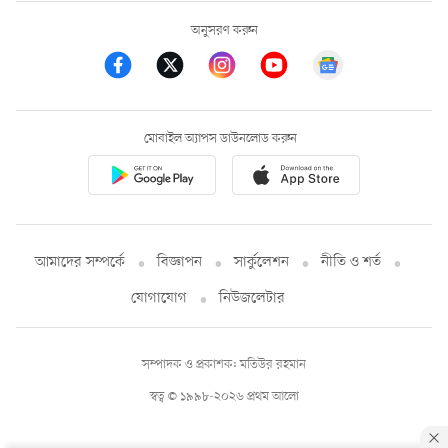
অনুসরণ করুন
মোবাইল অ্যাপস ডাউনলোড করুন
আমাদের সম্পর্কে
বিজ্ঞাপন
সার্কুলেশন
নীতি ও শর্ত
যোগাযোগ
নিউজলেটার
সম্পাদক ও প্রকাশক: মতিউর রহমান
স্বত্ব © ১৯৯৮-২০২৬ প্রথম আলো