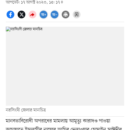
আপডেট: ১৭ আগস্ট ২০২৩, ১৫: ১৭
নরসিংদী জেলার মানচিত্র
মানবতাবিরোধী অপরাধের মামলায় আমৃত্যু কারাদণ্ড পাওয়া
জামায়াতে ইসলামীর নায়েবে আমির দেলাওয়ার হোসাইন সাঈদীর