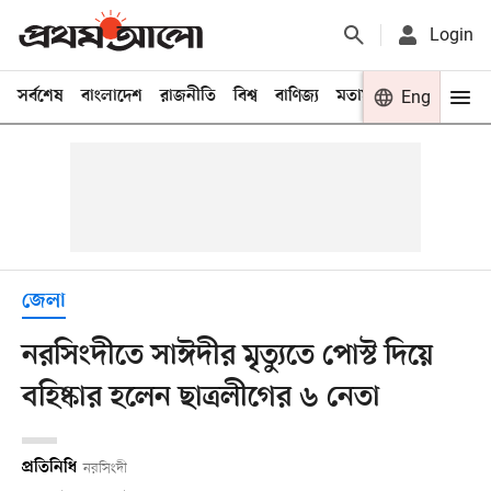
Login
সর্বশেষ
বাংলাদেশ
রাজনীতি
বিশ্ব
বাণিজ্য
মতামত
খেলা
Eng
বিনো
জেলা
নরসিংদীতে সাঈদীর মৃত্যুতে পোস্ট দিয়ে
বহিষ্কার হলেন ছাত্রলীগের ৬ নেতা
প্রতিনিধি
নরসিংদী