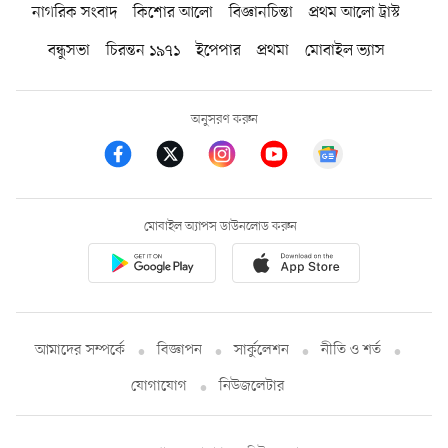
নাগরিক সংবাদ
কিশোর আলো
বিজ্ঞানচিন্তা
প্রথম আলো ট্রাস্ট
বন্ধুসভা
চিরন্তন ১৯৭১
ইপেপার
প্রথমা
মোবাইল ভ্যাস
অনুসরণ করুন
মোবাইল অ্যাপস ডাউনলোড করুন
আমাদের সম্পর্কে
বিজ্ঞাপন
সার্কুলেশন
নীতি ও শর্ত
যোগাযোগ
নিউজলেটার