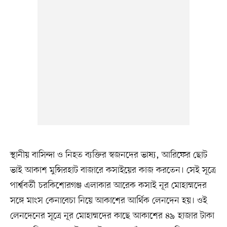
স্থানীয় বাসিন্দা ও নিহত ব্যক্তির স্বজনদের ভাষ্য, আরিফের ছোট
ভাই আকাশ মুন্সিরহাট বাজারে কসাইয়ের কাজ করতেন। সেই সূত্রে
পার্শ্ববর্তী চরকিশোরগঞ্জ এলাকার আরেক কসাই নূর মোহাম্মদের
সঙ্গে মাংস কেনাবেচা নিয়ে আকাশের আর্থিক লেনদেন হয়। ওই
লেনদেনের সূত্রে নূর মোহাম্মদের কাছে আকাশের ৪৯ হাজার টাকা