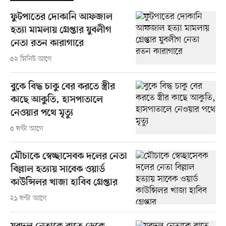
ফুটপাতের দোকানি আফজাল
হত্যা মামলায় গ্রেপ্তার যুবলীগ
নেতা রতন কারাগারে
৫২ মিনিট আগে
বুকে বিদ্ধ চাকু বের করতে স্ত্রীর
কাছে আকুতি, হাসপাতালে
নেওয়ার পথে মৃত্যু
৫ ঘণ্টা আগে
মৌচাকে স্বেচ্ছাসেবক দলের নেতা
বিল্লাল হত্যায় সাবেক ওয়ার্ড
কাউন্সিলর খাজা হাবিব গ্রেপ্তার
২১ ঘণ্টা আগে