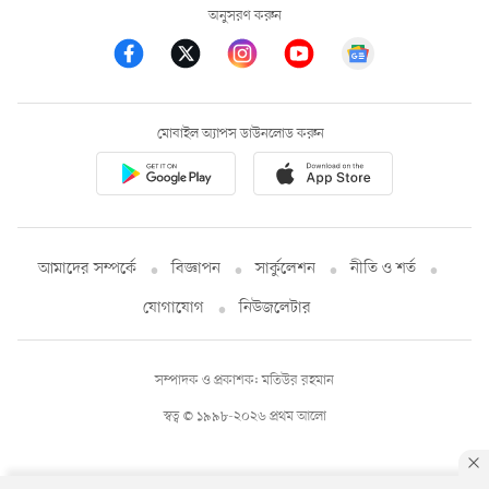
অনুসরণ করুন
মোবাইল অ্যাপস ডাউনলোড করুন
আমাদের সম্পর্কে
বিজ্ঞাপন
সার্কুলেশন
নীতি ও শর্ত
যোগাযোগ
নিউজলেটার
সম্পাদক ও প্রকাশক: মতিউর রহমান
স্বত্ব © ১৯৯৮-২০২৬ প্রথম আলো