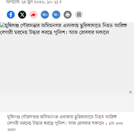
আপডেট: ১৪ জুন ২০২৬, ১০: ১১
মুন্সিগঞ্জ পৌরসভার জসিমনগর এলাকায় ছুরিকাঘাতে নিহত আরিফ
বেপারী মরদেহ উদ্ধার করছে পুলিশ। আজ রোববার সকালে
ছবি: প্রথম
আলো