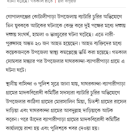
ঘটনা ঘটেছে। গতকাল রাতে
ছবি: সংগৃহীত
গোপালগঞ্জের কোটালীপাড়া উপজেলায় ব্যাটারি চুরির অভিযোগে
তিন যুবককে আটকের ঘটনাকে কেন্দ্র করে দুই পক্ষের মধ্যে দফায়
দফায় সংঘর্ষ, হামলা ও ভাঙচুরের ঘটনা ঘটেছে। এতে নারী-
পুরুষসহ অন্তত ২০ জন আহত হয়েছেন। আহত ব্যক্তিদের মধ্যে
কয়েকজনকে উপজেলা স্বাস্থ্য কমপ্লেক্সে ভর্তি করা হয়েছে। গতকাল
সোমবার সন্ধ্যার পর উপজেলার ঘাঘরকান্দা-ব্যাপারীপাড়া গ্রামে এ
ঘটনা ঘটে।
স্থানীয় বাসিন্দা ও পুলিশ সূত্রে জানা যায়, ঘাঘরকান্দা-ব্যাপারীপাড়া
গ্রামের মাদকবিরোধী কমিটির সদস্যরা ব্যাটারি চুরির অভিযোগে
উপজেলার কাঠিগা গ্রামের মোরসালিন মিয়া, চিতশী গ্রামের রাসেল
দাড়িয়া এবং ঘাঘরকান্দা গ্রামের আবদুল্লাহ দাড়িয়াকে আটক
করেন। পরে তাঁদের ব্যাপারীপাড়া গ্রামের মাদকবিরোধী কমিটির
কার্যালয়ে রাখা হয় এবং পুলিশকে খবর দেওয়া হয়।