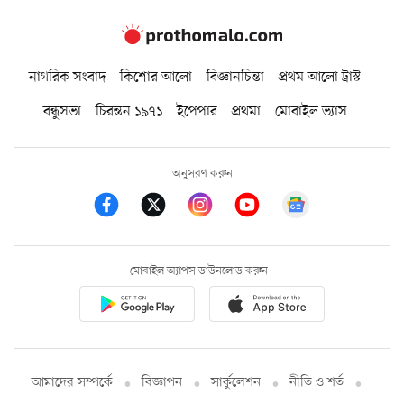
নাগরিক সংবাদ
কিশোর আলো
বিজ্ঞানচিন্তা
প্রথম আলো ট্রাস্ট
বন্ধুসভা
চিরন্তন ১৯৭১
ইপেপার
প্রথমা
মোবাইল ভ্যাস
অনুসরণ করুন
মোবাইল অ্যাপস ডাউনলোড করুন
আমাদের সম্পর্কে
বিজ্ঞাপন
সার্কুলেশন
নীতি ও শর্ত