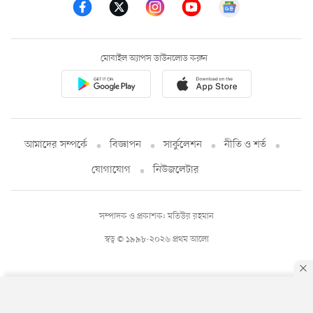
মোবাইল অ্যাপস ডাউনলোড করুন
আমাদের সম্পর্কে
বিজ্ঞাপন
সার্কুলেশন
নীতি ও শর্ত
যোগাযোগ
নিউজলেটার
সম্পাদক ও প্রকাশক: মতিউর রহমান
স্বত্ব © ১৯৯৮-২০২৬ প্রথম আলো