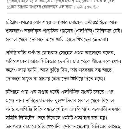
দোকানে এসে গ্যাস কিনতে না পেরে হতাশ এই ক্রেতা। গতকাল বেলা
১১টায় চট্টগ্রাম নগরের ষোলশহর এলাকায়
ছবি: জুয়েল শীল
চট্টগ্রাম নগরের ষোলশহর এলাকার সোহেল এন্টারপ্রাইজে আজ
শুক্রবারও তরলীকৃত প্রাকৃতিক গ্যাসের (এলপিজি) সিলিন্ডার নেই।
সকাল থেকে দোকানে এসে খালি হাতে ফিরছেন ক্রেতারা।
প্রতিষ্ঠানটির কর্ণধার মোহাম্মদ সোহেল প্রথম আলোকে বলেন,
পরিবেশকেরা আজ সিলিন্ডার দেননি। চার থেকে পাঁচজনকে ফোন
করেও লাভ হয়নি। আজ ছুটির দিন, তাই সরবরাহ বন্ধ আছে।
দোকানে মজুত না থাকায় ক্রেতাদের ফিরিয়ে দিতে হচ্ছে।
চট্টগ্রামে প্রায় এক সপ্তাহ ধরেই এলপিজির সংকট চলছে। এর
মধ্যে নানা দাবিতে গতকাল বৃহস্পতিবার সকাল থেকে বিকেল
পর্যন্ত এলপিজি বিক্রি বন্ধ রেখেছিল এলপি গ্যাস ব্যবসায়ী সমবায়
সমিতি লিমিটেড। তবে বিকেলে ধর্মঘট প্রত্যাহার করা হয়।
তারপরও বাজারে স্বস্তি ফেরেনি। দোকানগুলোয় সিলিন্ডার আসছে