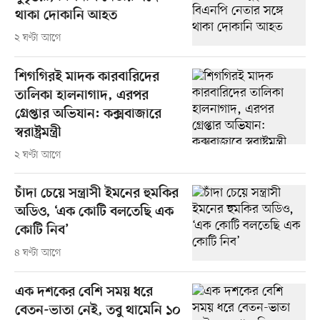
থাকা দোকানি আহত
২ ঘণ্টা আগে
শিগগিরই মাদক কারবারিদের
তালিকা হালনাগাদ, এরপর
গ্রেপ্তার অভিযান: কক্সবাজারে
স্বরাষ্ট্রমন্ত্রী
২ ঘণ্টা আগে
চাঁদা চেয়ে সন্ত্রাসী ইমনের হুমকির
অডিও, ‘এক কোটি বলতেছি এক
কোটি নিব’
৪ ঘণ্টা আগে
এক দশকের বেশি সময় ধরে
বেতন-ভাতা নেই, তবু থামেনি ১০