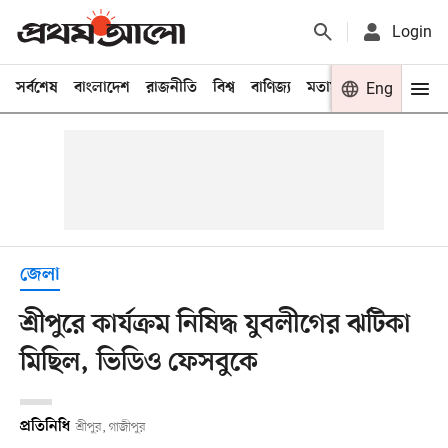
Login
সর্বশেষ
বাংলাদেশ
রাজনীতি
বিশ্ব
বাণিজ্য
মতামত
খেলা
Eng
বিনো
জেলা
শ্রীপুরে কার্যক্রম নিষিদ্ধ যুবলীগের ঝটিকা
মিছিল, ভিডিও ফেসবুকে
প্রতিনিধি
শ্রীপুর, গাজীপুর