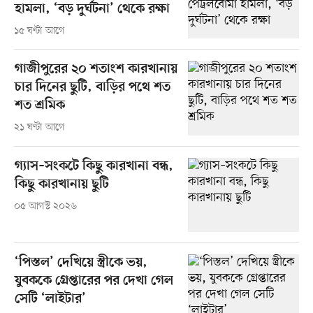
হামলা, ‘বড় দুর্ঘটনা’ থেকে রক্ষা
১৫ ঘণ্টা আগে
গাজীপুরের ২০ শতাংশ কারখানায়
চার দিনের ছুটি, বাড়ির পথে শত
শত শ্রমিক
২১ ঘণ্টা আগে
গ্যাস–সংকটে কিছু কারখানা বন্ধ,
কিছু কারখানায় ছুটি
০৫ আগস্ট ২০২৬
‘পিস্তল’ দেখিয়ে স্ত্রীকে ভয়,
যুবককে গ্রেপ্তারের পর দেখা গেল
সেটি ‘লাইটার’