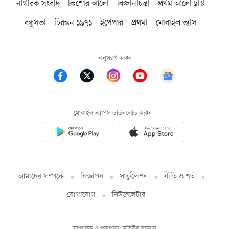
নাগরিক সংবাদ
কিশোর আলো
বিজ্ঞানচিন্তা
প্রথম আলো ট্রাস্ট
বন্ধুসভা
চিরন্তন ১৯৭১
ইপেপার
প্রথমা
মোবাইল ভ্যাস
অনুসরণ করুন
মোবাইল অ্যাপস ডাউনলোড করুন
আমাদের সম্পর্কে
বিজ্ঞাপন
সার্কুলেশন
নীতি ও শর্ত
যোগাযোগ
নিউজলেটার
সম্পাদক ও প্রকাশক: মতিউর রহমান