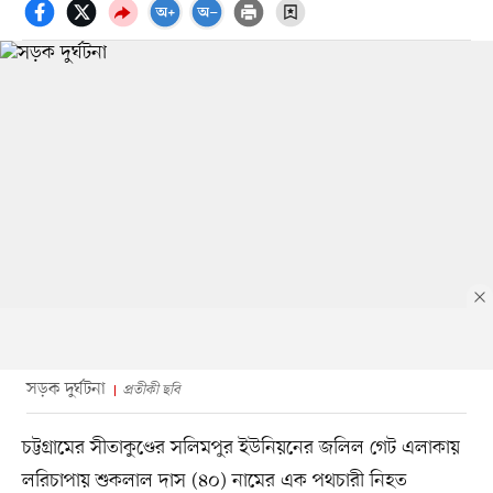
সড়ক দুর্ঘটনা
প্রতীকী ছবি
চট্টগ্রামের সীতাকুণ্ডের সলিমপুর ইউনিয়নের জলিল গেট এলাকায়
লরিচাপায় শুকলাল দাস (৪০) নামের এক পথচারী নিহত