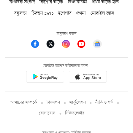
নাগরিক সংবাদ
কিশোর আলো
বিজ্ঞানচিন্তা
প্রথম আলো ট্রাস্ট
বন্ধুসভা
চিরন্তন ১৯৭১
ইপেপার
প্রথমা
মোবাইল ভ্যাস
অনুসরণ করুন
মোবাইল অ্যাপস ডাউনলোড করুন
আমাদের সম্পর্কে
বিজ্ঞাপন
সার্কুলেশন
নীতি ও শর্ত
যোগাযোগ
নিউজলেটার
সম্পাদক ও প্রকাশক: মতিউর রহমান