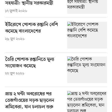
সহযাত্রী: স্থানীয় সরকারমন্ত্রী
১৭ জুলাই ২০২৬
ইউরোপে পোশাক রপ্তানি বেশি
কমেছে বাংলাদেশের
২৯ জুন ২০২৬
তৈরি পোশাক রপ্তানিতে মূল্য
সংযোজন কমেছে
২২ জুন ২০২৬
প্রায় ২ ঘণ্টা অবরোধের পর
তেজগাঁওয়ের সড়ক ছাড়লেন
শ্রমিকেরা, যান চলাচল শুরু