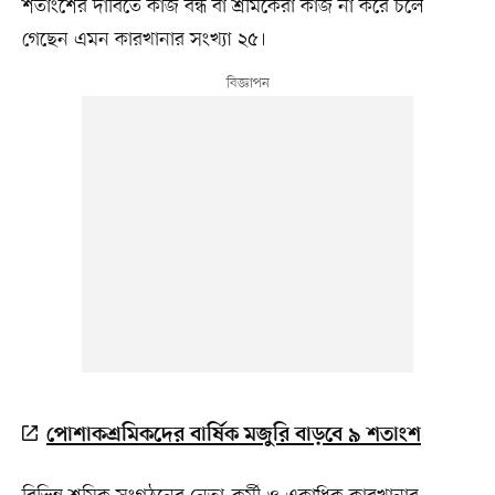
শতাংশের দাবিতে কাজ বন্ধ বা শ্রমিকেরা কাজ না করে চলে
গেছেন এমন কারখানার সংখ্যা ২৫।
পোশাকশ্রমিকদের বার্ষিক মজুরি বাড়বে ৯ শতাংশ