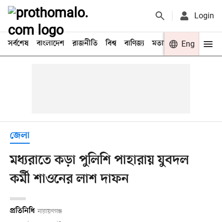
Login
সর্বশেষ
বাংলাদেশ
রাজনীতি
বিশ্ব
বাণিজ্য
মতামত
খেলা
Eng
বিনো
জেলা
মধ্যরাতে কড়া পুলিশি পাহারায় যুবদল
কর্মী শাওনের লাশ দাফন
প্রতিনিধি
নারায়ণগঞ্জ