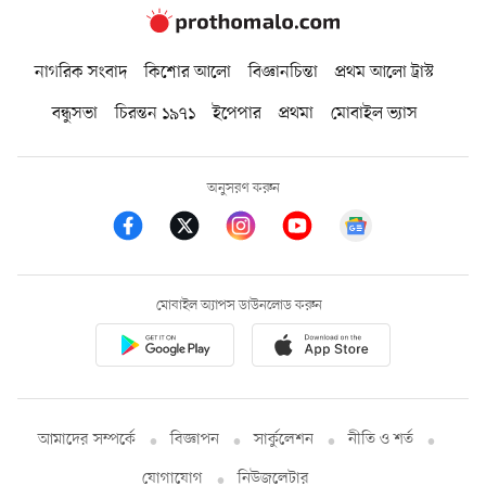
নাগরিক সংবাদ
কিশোর আলো
বিজ্ঞানচিন্তা
প্রথম আলো ট্রাস্ট
বন্ধুসভা
চিরন্তন ১৯৭১
ইপেপার
প্রথমা
মোবাইল ভ্যাস
অনুসরণ করুন
মোবাইল অ্যাপস ডাউনলোড করুন
আমাদের সম্পর্কে
বিজ্ঞাপন
সার্কুলেশন
নীতি ও শর্ত
যোগাযোগ
নিউজলেটার