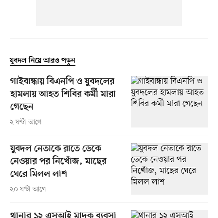
যুবদল নিয়ে আরও পড়ুন
গাইবান্ধায় বিএনপি ও যুবদলের
হামলায় আহত শিবির কর্মী মারা
গেছেন
২ ঘণ্টা আগে
যুবদল নেতাকে রাতে ডেকে
নেওয়ার পর নিখোঁজ, মাছের
ঘেরে মিলল লাশ
২০ ঘণ্টা আগে
থানার ১২ এসআই মাদক ব্যবসা