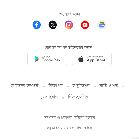
অনুসরণ করুন
মোবাইল অ্যাপস ডাউনলোড করুন
আমাদের সম্পর্কে
বিজ্ঞাপন
সার্কুলেশন
নীতি ও শর্ত
যোগাযোগ
নিউজলেটার
সম্পাদক ও প্রকাশক: মতিউর রহমান
স্বত্ব © ১৯৯৮-২০২৬ প্রথম আলো