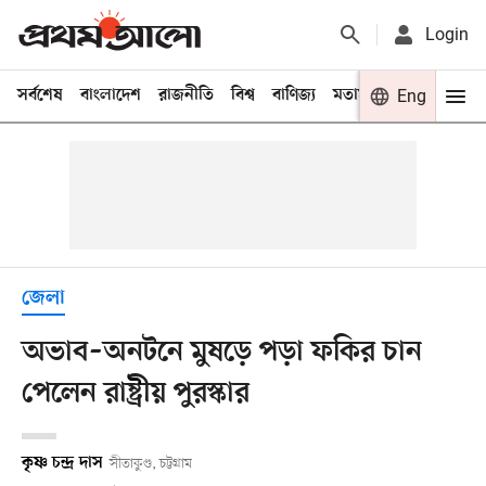
Login
সর্বশেষ
বাংলাদেশ
রাজনীতি
বিশ্ব
বাণিজ্য
মতামত
খেলা
Eng
বিনো
জেলা
অভাব–অনটনে মুষড়ে পড়া ফকির চান
পেলেন রাষ্ট্রীয় পুরস্কার
কৃষ্ণ চন্দ্র দাস
সীতাকুণ্ড, চট্টগ্রাম