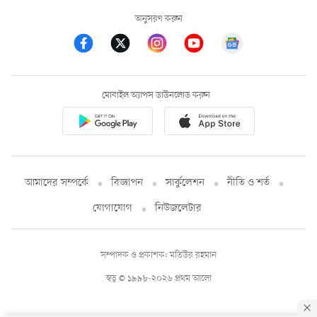
অনুসরণ করুন
মোবাইল অ্যাপস ডাউনলোড করুন
আমাদের সম্পর্কে
বিজ্ঞাপন
সার্কুলেশন
নীতি ও শর্ত
যোগাযোগ
নিউজলেটার
সম্পাদক ও প্রকাশক: মতিউর রহমান
স্বত্ব © ১৯৯৮-২০২৬ প্রথম আলো