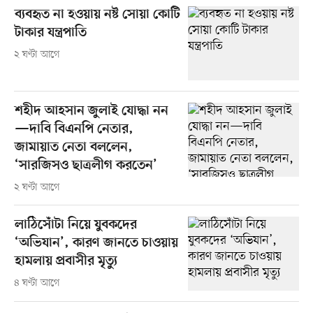
ব্যবহৃত না হওয়ায় নষ্ট সোয়া কোটি
টাকার যন্ত্রপাতি
২ ঘণ্টা আগে
শহীদ আহসান জুলাই যোদ্ধা নন
—দাবি বিএনপি নেতার,
জামায়াত নেতা বললেন,
‘সারজিসও ছাত্রলীগ করতেন’
২ ঘণ্টা আগে
লাঠিসোঁটা নিয়ে যুবকদের
‘অভিযান’, কারণ জানতে চাওয়ায়
হামলায় প্রবাসীর মৃত্যু
৪ ঘণ্টা আগে