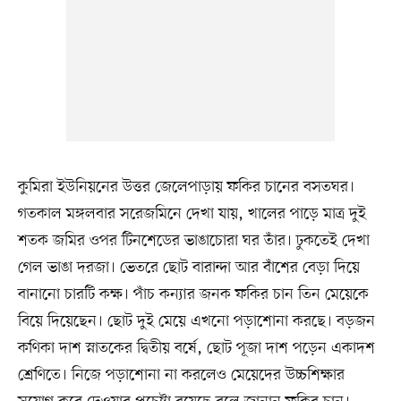
কুমিরা ইউনিয়নের উত্তর জেলেপাড়ায় ফকির চানের বসতঘর।
গতকাল মঙ্গলবার সরেজমিনে দেখা যায়, খালের পাড়ে মাত্র দুই
শতক জমির ওপর টিনশেডের ভাঙাচোরা ঘর তাঁর। ঢুকতেই দেখা
গেল ভাঙা দরজা। ভেতরে ছোট বারান্দা আর বাঁশের বেড়া দিয়ে
বানানো চারটি কক্ষ। পাঁচ কন্যার জনক ফকির চান তিন মেয়েকে
বিয়ে দিয়েছেন। ছোট দুই মেয়ে এখনো পড়াশোনা করছে। বড়জন
কণিকা দাশ স্নাতকের দ্বিতীয় বর্ষে, ছোট পূজা দাশ পড়েন একাদশ
শ্রেণিতে। নিজে পড়াশোনা না করলেও মেয়েদের উচ্চশিক্ষার