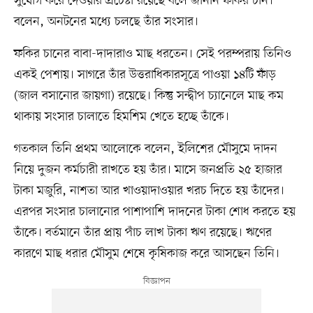
সুযোগ করে দেওয়ার প্রচেষ্টা রয়েছে বলে জানান ফকির চান।
বলেন, অনটনের মধ্যে চলছে তাঁর সংসার।
ফকির চানের বাবা-দাদারাও মাছ ধরতেন। সেই পরম্পরায় তিনিও
একই পেশায়। সাগরে তাঁর উত্তরাধিকারসূত্রে পাওয়া ১৪টি ফাঁড়
(জাল বসানোর জায়গা) রয়েছে। কিন্তু সন্দ্বীপ চ্যানেলে মাছ কম
থাকায় সংসার চালাতে হিমশিম খেতে হচ্ছে তাঁকে।
গতকাল তিনি প্রথম আলোকে বলেন, ইলিশের মৌসুমে দাদন
নিয়ে দুজন কর্মচারী রাখতে হয় তাঁর। মাসে জনপ্রতি ২৫ হাজার
টাকা মজুরি, নাশতা আর খাওয়াদাওয়ার খরচ দিতে হয় তাঁদের।
এরপর সংসার চালানোর পাশাপাশি দাদনের টাকা শোধ করতে হয়
তাঁকে। বর্তমানে তাঁর প্রায় পাঁচ লাখ টাকা ঋণ রয়েছে। ঋণের
কারণে মাছ ধরার মৌসুম শেষে কৃষিকাজ করে আসছেন তিনি।