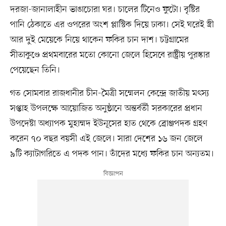
দরজা-জানালাহীন ভাঙাচোরা ঘর। চালের টিনেও ফুটো। বৃষ্টির
পানি ঠেকাতে এর ওপরের অংশ প্লাস্টিক দিয়ে ঢাকা। সেই ঘরেই স্ত্রী
আর দুই মেয়েকে নিয়ে থাকেন ফকির চান দাশ। চট্টগ্রামের
সীতাকুণ্ডে প্রথমবারের মতো কোনো জেলে হিসেবে রাষ্ট্রীয় পুরস্কার
পেয়েছেন তিনি।
গত সোমবার রাজধানীর চীন-মৈত্রী সম্মেলন কেন্দ্রে জাতীয় মৎস্য
সপ্তাহ উপলক্ষে আয়োজিত অনুষ্ঠানে অন্তর্বর্তী সরকারের প্রধান
উপদেষ্টা অধ্যাপক মুহাম্মদ ইউনূসের হাত থেকে ব্রোঞ্জপদক গ্রহণ
করেন ৭০ বছর বয়সী এই জেলে। সারা দেশের ১৬ জন জেলে
৯টি ক্যাটাগরিতে এ পদক পান। তাঁদের মধ্যে ফকির চান অন্যতম।