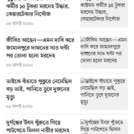
কর্মীর ১৫ টুকরা মরদেহ উদ্ধার,
কেয়ারটেকার নিখোঁজ
০২ আগস্ট ২০২৬
জীবিত আছেন—এমন দাবি করে
জামালপুরে দাফনের সাত ঘণ্টা
পর তোলা হলো মরদেহ
০২ আগস্ট ২০২৬
ভাইকে বাঁচাতে পুকুরে নেমেছিল
বড় ভাই, পানিতে ডুবে দুজনের
মৃত্যু
০১ আগস্ট ২০২৬
দুর্গন্ধের উৎস খুঁজতে গিয়ে
পাটখেতে মিলল নারীর মরদেহ