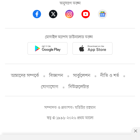
অনুসরণ করুন
মোবাইল অ্যাপস ডাউনলোড করুন
আমাদের সম্পর্কে
বিজ্ঞাপন
সার্কুলেশন
নীতি ও শর্ত
যোগাযোগ
নিউজলেটার
সম্পাদক ও প্রকাশক: মতিউর রহমান
স্বত্ব © ১৯৯৮-২০২৬ প্রথম আলো