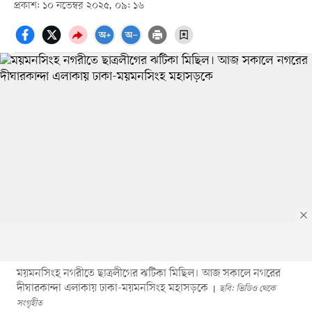
প্রকাশ: ১০ নভেম্বর ২০২৫, ০৯: ১৬
ময়মনসিংহ নগরীতে ছাত্রলীগের ঝটিকা মিছিল। আজ সকালে নগরের
দীঘারকান্দা এলাকায় ঢাকা-ময়মনসিংহ মহাসড়কে
ছবি: ভিডিও থেকে
সংগৃহীত