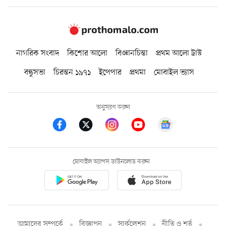
নাগরিক সংবাদ
কিশোর আলো
বিজ্ঞানচিন্তা
প্রথম আলো ট্রাস্ট
বন্ধুসভা
চিরন্তন ১৯৭১
ইপেপার
প্রথমা
মোবাইল ভ্যাস
অনুসরণ করুন
মোবাইল অ্যাপস ডাউনলোড করুন
আমাদের সম্পর্কে
বিজ্ঞাপন
সার্কুলেশন
নীতি ও শর্ত