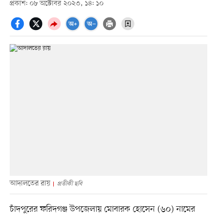
প্রকাশ: ০৮ অক্টোবর ২০২৩, ১৪: ১০
আদালতের রায়
প্রতীকী ছবি
চাঁদপুরের ফরিদগঞ্জ উপজেলায় মোবারক হোসেন (৬০) নামের