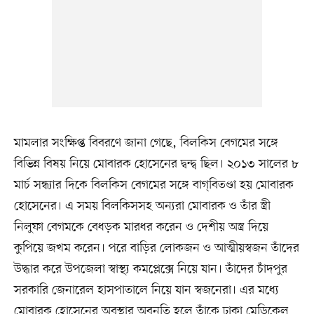
মামলার সংক্ষিপ্ত বিবরণে জানা গেছে, বিলকিস বেগমের সঙ্গে
বিভিন্ন বিষয় নিয়ে মোবারক হোসেনের দ্বন্দ্ব ছিল। ২০১৩ সালের ৮
মার্চ সন্ধ্যার দিকে বিলকিস বেগমের সঙ্গে বাগ্‌বিতণ্ডা হয় মোবারক
হোসেনের। এ সময় বিলকিসসহ অন্যরা মোবারক ও তাঁর স্ত্রী
নিলুফা বেগমকে বেধড়ক মারধর করেন ও দেশীয় অস্ত্র দিয়ে
কুপিয়ে জখম করেন। পরে বাড়ির লোকজন ও আত্মীয়স্বজন তাঁদের
উদ্ধার করে উপজেলা স্বাস্থ্য কমপ্লেক্সে নিয়ে যান। তাঁদের চাঁদপুর
সরকারি জেনারেল হাসপাতালে নিয়ে যান স্বজনেরা। এর মধ্যে
মোবারক হোসেনের অবস্থার অবনতি হলে তাঁকে ঢাকা মেডিকেল