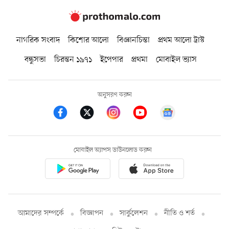
নাগরিক সংবাদ
কিশোর আলো
বিজ্ঞানচিন্তা
প্রথম আলো ট্রাস্ট
বন্ধুসভা
চিরন্তন ১৯৭১
ইপেপার
প্রথমা
মোবাইল ভ্যাস
অনুসরণ করুন
মোবাইল অ্যাপস ডাউনলোড করুন
আমাদের সম্পর্কে
বিজ্ঞাপন
সার্কুলেশন
নীতি ও শর্ত