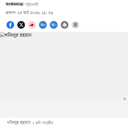
সংবাদদাতা
পটুয়াখালী
প্রকাশ: ১৩ মার্চ ২০২৫, ১১: ৩৯
খলিলুর রহমান
ছবি: সংগৃহীত