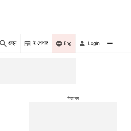
খুঁজুন
ই-পেপার
Login
Eng