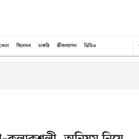
খেলা
বিনোদন
চাকরি
জীবনযাপন
ভিডিও