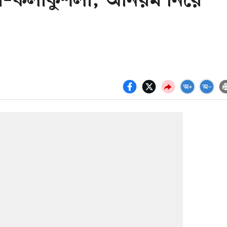
্পী–কলাকুশলী, অনিয়ম নিয়ে