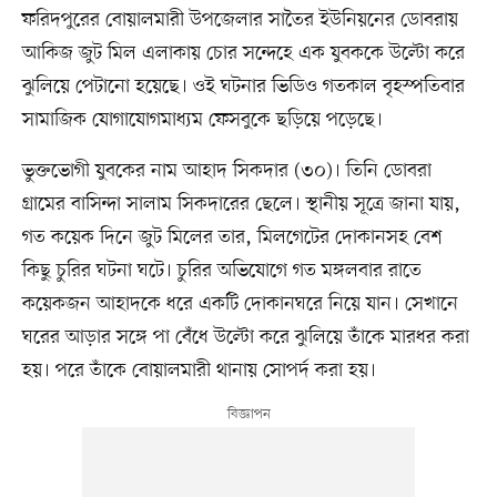
ফরিদপুরের বোয়ালমারী উপজেলার সাতৈর ইউনিয়নের ডোবরায়
আকিজ জুট মিল এলাকায় চোর সন্দেহে এক যুবককে উল্টো করে
ঝুলিয়ে পেটানো হয়েছে। ওই ঘটনার ভিডিও গতকাল বৃহস্পতিবার
সামাজিক যোগাযোগমাধ্যম ফেসবুকে ছড়িয়ে পড়েছে।
ভুক্তভোগী যুবকের নাম আহাদ সিকদার (৩০)। তিনি ডোবরা
গ্রামের বাসিন্দা সালাম সিকদারের ছেলে। স্থানীয় সূত্রে জানা যায়,
গত কয়েক দিনে জুট মিলের তার, মিলগেটের দোকানসহ বেশ
কিছু চুরির ঘটনা ঘটে। চুরির অভিযোগে গত মঙ্গলবার রাতে
কয়েকজন আহাদকে ধরে একটি দোকানঘরে নিয়ে যান। সেখানে
ঘরের আড়ার সঙ্গে পা বেঁধে উল্টো করে ঝুলিয়ে তাঁকে মারধর করা
হয়। পরে তাঁকে বোয়ালমারী থানায় সোপর্দ করা হয়।