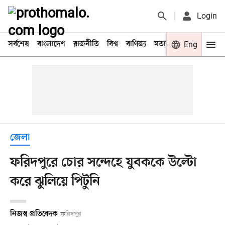
Login
সর্বশেষ
বাংলাদেশ
রাজনীতি
বিশ্ব
বাণিজ্য
মতামত
খেলা
Eng
বিনো
জেলা
ফরিদপুরে চোর সন্দেহে যুবককে উল্টো
করে ঝুলিয়ে পিটুনি
নিজস্ব প্রতিবেদক
ফরিদপুর