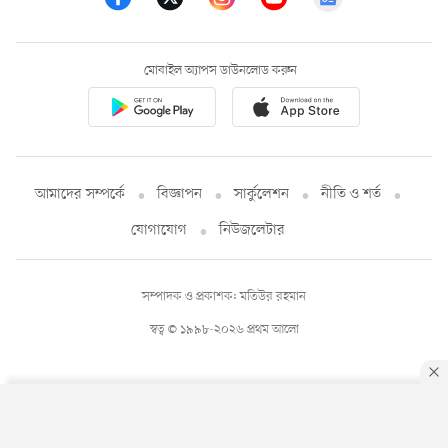
মোবাইল অ্যাপস ডাউনলোড করুন
আমাদের সম্পর্কে
বিজ্ঞাপন
সার্কুলেশন
নীতি ও শর্ত
যোগাযোগ
নিউজলেটার
সম্পাদক ও প্রকাশক: মতিউর রহমান
স্বত্ব © ১৯৯৮-২০২৬ প্রথম আলো
By using this site, you agree to our
Privacy Policy
.
OK