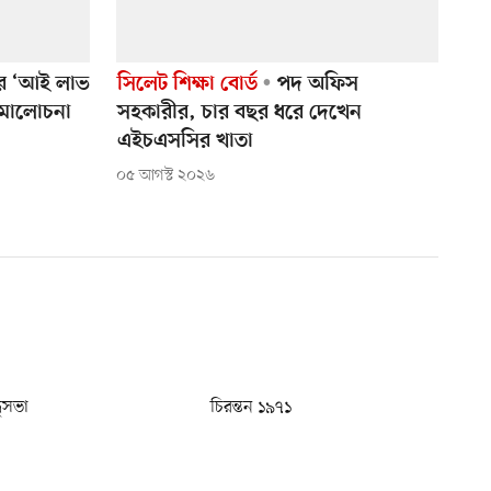
রে ‘আই লাভ
সিলেট শিক্ষা বোর্ড
পদ অফিস
সমালোচনা
সহকারীর, চার বছর ধরে দেখেন
এইচএসসির খাতা
০৫ আগস্ট ২০২৬
ধুসভা
চিরন্তন ১৯৭১