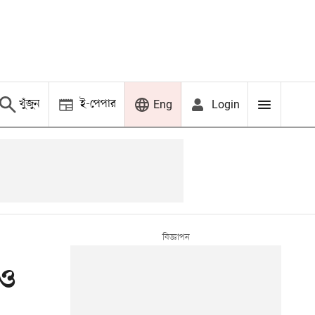
খুঁজুন
ই-পেপার
Login
Eng
িও