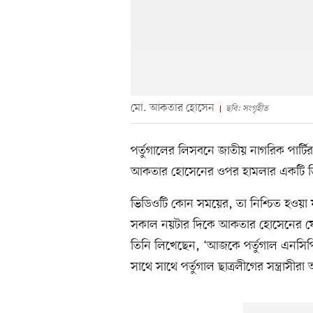
মো. আকতার হোসেন
ছবি: সংগৃহীত
পর্তুগালের লিসবনে জাতীয় নাগরিক পার্
আকতার হোসেনের ওপর হামলার একটি ভি
ভিডিওটি কোন সময়ের, তা নিশ্চিত হওয়
সকাল নয়টার দিকে আকতার হোসেনের ফে
তিনি লিখেছেন, ‘আজকে পর্তুগাল এনসিপি
সাথে সাথে পর্তুগাল ছাত্রলীগের সন্ত্রাসী