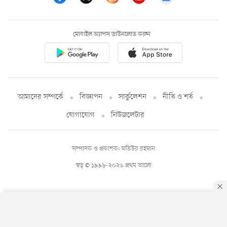
মোবাইল অ্যাপস ডাউনলোড করুন
আমাদের সম্পর্কে
বিজ্ঞাপন
সার্কুলেশন
নীতি ও শর্ত
যোগাযোগ
নিউজলেটার
সম্পাদক ও প্রকাশক: মতিউর রহমান
স্বত্ব © ১৯৯৮-২০২৬ প্রথম আলো
By using this site, you agree to our
Privacy Policy
.
OK