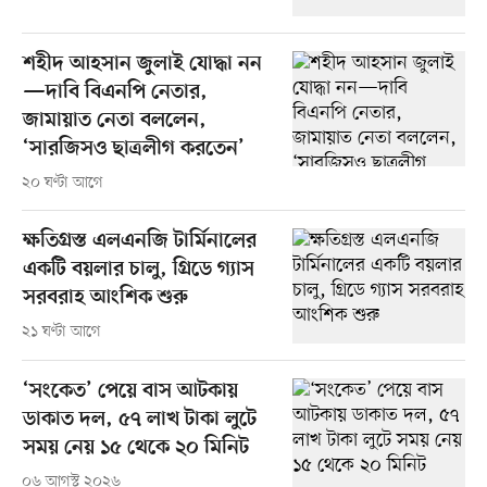
শহীদ আহসান জুলাই যোদ্ধা নন
—দাবি বিএনপি নেতার,
জামায়াত নেতা বললেন,
‘সারজিসও ছাত্রলীগ করতেন’
২০ ঘণ্টা আগে
ক্ষতিগ্রস্ত এলএনজি টার্মিনালের
একটি বয়লার চালু, গ্রিডে গ্যাস
সরবরাহ আংশিক শুরু
২১ ঘণ্টা আগে
‘সংকেত’ পেয়ে বাস আটকায়
ডাকাত দল, ৫৭ লাখ টাকা লুটে
সময় নেয় ১৫ থেকে ২০ মিনিট
০৬ আগস্ট ২০২৬