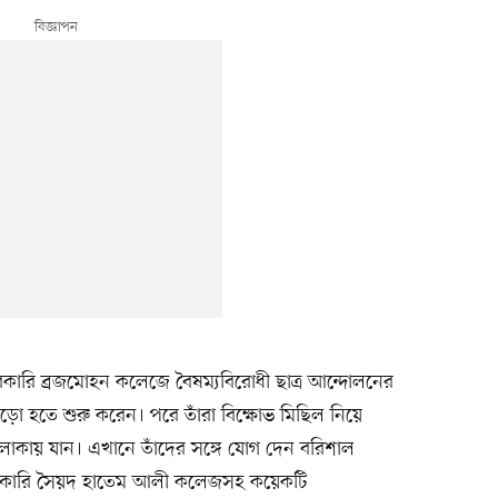
ারি ব্রজমোহন কলেজে বৈষম্যবিরোধী ছাত্র আন্দোলনের
া জড়ো হতে শুরু করেন। পরে তাঁরা বিক্ষোভ মিছিল নিয়ে
াদ এলাকায় যান। এখানে তাঁদের সঙ্গে যোগ দেন বরিশাল
 সরকারি সৈয়দ হাতেম আলী কলেজসহ কয়েকটি