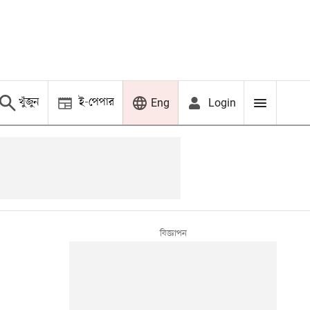
খুঁজুন
ই-পেপার
Login
Eng