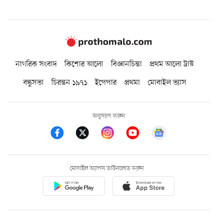
নাগরিক সংবাদ
কিশোর আলো
বিজ্ঞানচিন্তা
প্রথম আলো ট্রাস্ট
বন্ধুসভা
চিরন্তন ১৯৭১
ইপেপার
প্রথমা
মোবাইল ভ্যাস
অনুসরণ করুন
মোবাইল অ্যাপস ডাউনলোড করুন