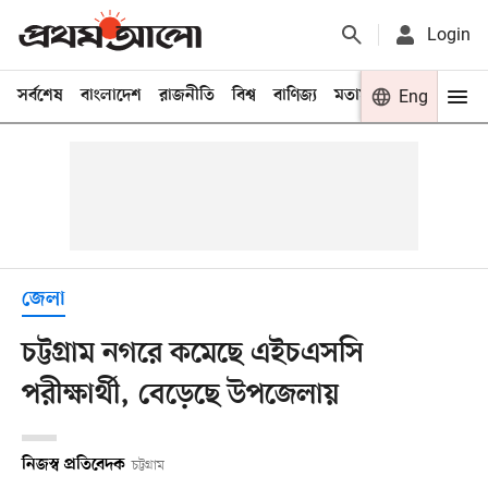
Login
সর্বশেষ
বাংলাদেশ
রাজনীতি
বিশ্ব
বাণিজ্য
মতামত
খেলা
Eng
বিনো
জেলা
চট্টগ্রাম নগরে কমেছে এইচএসসি
পরীক্ষার্থী, বেড়েছে উপজেলায়
নিজস্ব প্রতিবেদক
চট্টগ্রাম