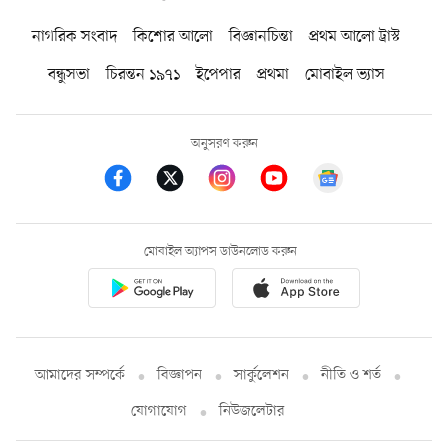
নাগরিক সংবাদ
কিশোর আলো
বিজ্ঞানচিন্তা
প্রথম আলো ট্রাস্ট
বন্ধুসভা
চিরন্তন ১৯৭১
ইপেপার
প্রথমা
মোবাইল ভ্যাস
অনুসরণ করুন
মোবাইল অ্যাপস ডাউনলোড করুন
আমাদের সম্পর্কে
বিজ্ঞাপন
সার্কুলেশন
নীতি ও শর্ত
যোগাযোগ
নিউজলেটার