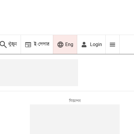
খুঁজুন
ই-পেপার
Login
Eng