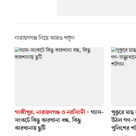
নারায়ণগঞ্জ নিয়ে আরও পড়ুন
গাজীপুর, নারায়ণগঞ্জ ও নরসিংদী
গ্যাস–
পুকুরে মা
সংকটে কিছু কারখানা বন্ধ, কিছু
উঠল গণ–অভ্
কারখানায় ছুটি
পুলিশের শর