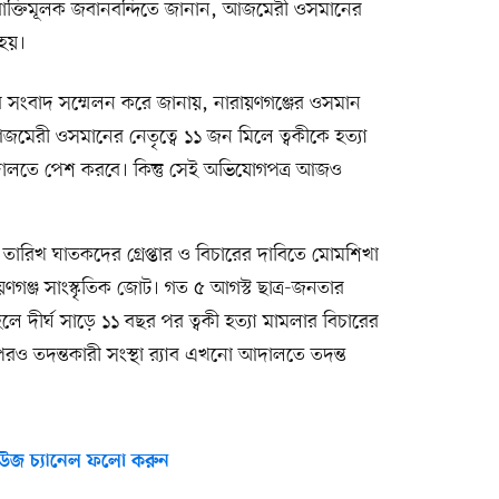
োক্তিমূলক জবানবন্দিতে জানান, আজমেরী ওসমানের
 হয়।
্যাব সংবাদ সম্মেলন করে জানায়, নারায়ণগঞ্জের ওসমান
আজমেরী ওসমানের নেতৃত্বে ১১ জন মিলে ত্বকীকে হত্যা
ালতে পেশ করবে। কিন্তু সেই অভিযোগপত্র আজও
 ৮ তারিখ ঘাতকদের গ্রেপ্তার ও বিচারের দাবিতে মোমশিখা
য়ণগঞ্জ সাংস্কৃতিক জোট। গত ৫ আগস্ট ছাত্র-জনতার
দীর্ঘ সাড়ে ১১ বছর পর ত্বকী হত্যা মামলার বিচারের
পরও তদন্তকারী সংস্থা র‍্যাব এখনো আদালতে তদন্ত
উজ চ্যানেল ফলো করুন