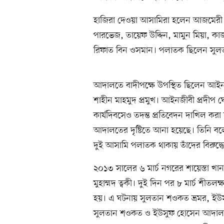
হাজিরা দেওয়া আসামিরা হলেন আজমেরী 
পারভেজ, তায়েফ উদ্দিন, মামুন মিয়া, ক
রিফাত বিন ওসমান। পলাতক ছিলেন সুল
আদালতে বাদীপক্ষে উপস্থিত ছিলেন আই
শাহীন মাহমুদ প্রমুখ। আইনজীবী প্রদ
কার্যদিবসেও তদন্ত প্রতিবেদন দাখিল করা
আদালতের দৃষ্টিতে আনা হয়েছে। তিনি বল
দুই আসামি পলাতক থাকায় তাঁদের বিরুদ্ধে 
২০১৩ সালের ৬ মার্চ নগরের শায়েস্তা 
মুহাম্মদ ত্বকী। দুই দিন পর ৮ মার্চ শীতলক
হয়। এ ঘটনায় সুলতান শওকত ভ্রমর, ইউসুফ
সুলতান শওকত ও ইউসুফ হোসেন আদালতে 