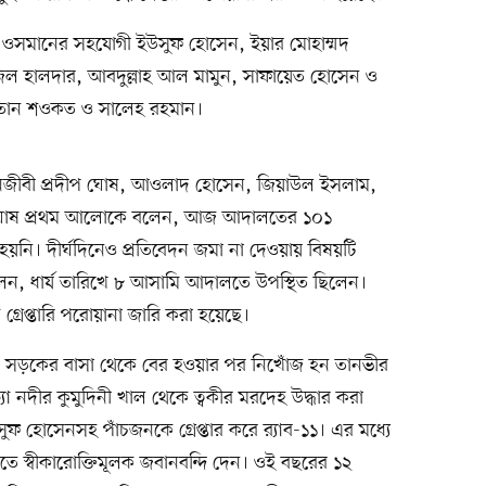
ওসমানের সহযোগী ইউসুফ হোসেন, ইয়ার মোহাম্মদ
াজল হালদার, আবদুল্লাহ আল মামুন, সাফায়েত হোসেন ও
তান শওকত ও সালেহ রহমান।
নজীবী প্রদীপ ঘোষ, আওলাদ হোসেন, জিয়াউল ইসলাম,
ীপ ঘোষ প্রথম আলোকে বলেন, আজ আদালতের ১০১
 হয়নি। দীর্ঘদিনেও প্রতিবেদন জমা না দেওয়ায় বিষয়টি
েন, ধার্য তারিখে ৮ আসামি আদালতে উপস্থিত ছিলেন।
গ্রেপ্তারি পরোয়ানা জারি করা হয়েছে।
খান সড়কের বাসা থেকে বের হওয়ার পর নিখোঁজ হন তানভীর
্ষ্যা নদীর কুমুদিনী খাল থেকে ত্বকীর মরদেহ উদ্ধার করা
 হোসেনসহ পাঁচজনকে গ্রেপ্তার করে র‍্যাব-১১। এর মধ্যে
স্বীকারোক্তিমূলক জবানবন্দি দেন। ওই বছরের ১২