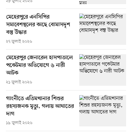
২৮ জুলাই ২০২৬
মেহেরপুরে এনসিপির
সমাবেশস্থলের কাছে বোমাসদৃশ
বস্তু উদ্ধার
২৭ জুলাই ২০২৬
মেহেরপুর জেনারেল হাসপাতালে
পকেটমার অভিযোগে ৬ নারী
আটক
২১ জুলাই ২০২৬
গাংনীতে এতিমখানার শিশুর
রহস্যজনক মৃত্যু, গলায় আঘাতের
দাগ
১৯ জুলাই ২০২৬