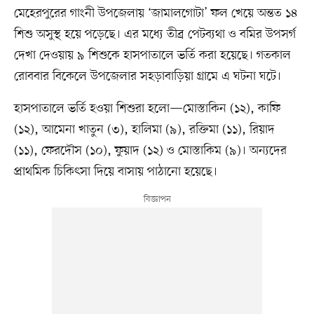
মেহেরপুরের গাংনী উপজেলায় ‘জামালগোটা’ ফল খেয়ে অন্তত ১৪
শিশু অসুস্থ হয়ে পড়েছে। এর মধ্যে তীব্র পেটব্যথা ও বমির উপসর্গ
দেখা দেওয়ায় ৯ শিশুকে হাসপাতালে ভর্তি করা হয়েছে। গতকাল
রোববার বিকেলে উপজেলার সহড়াবাড়িয়া গ্রামে এ ঘটনা ঘটে।
হাসপাতালে ভর্তি হওয়া শিশুরা হলো—মোস্তাকিন (১২), কাফি
(১২), আমেনা খাতুন (৩), হালিমা (৯), রক্তিমা (১১), রিয়াদ
(১১), ফেরদৌস (১০), ফুয়াদ (১২) ও মোস্তাকিম (৯)। অন্যদের
প্রাথমিক চিকিৎসা দিয়ে বাসায় পাঠানো হয়েছে।