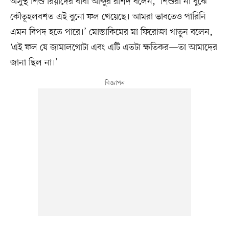
অসুস্থ শিশু রিয়াদের বাবা আব্দুর রশিদ বলেন, ‘শিশুরা না বুঝে
কৌতূহলবশত এই বুনো ফল খেয়েছে। আমরা ভাবতেও পারিনি
এমন বিপদ হতে পারে।’ মোস্তাকিমের মা ফিরোজা খাতুন বলেন,
‘এই ফল যে জামালগোটা এবং এটি এতটা ক্ষতিকর—তা আমাদের
জানা ছিল না।’