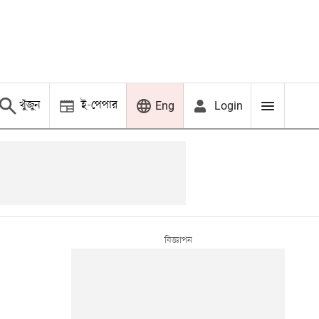
খুঁজুন
ই-পেপার
Login
Eng