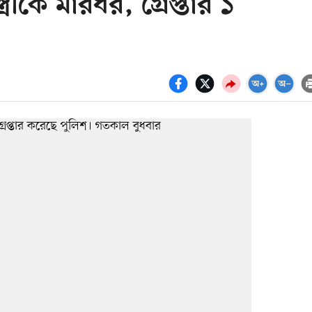
ত্রীকে মারধর, গ্রেপ্তার ১