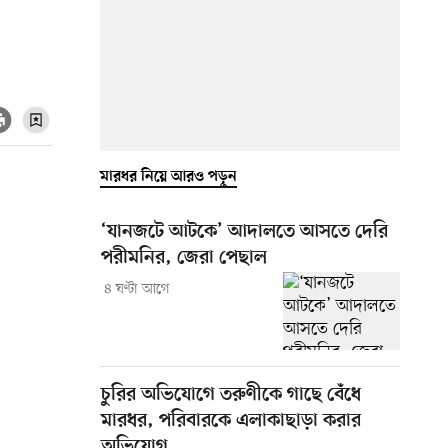
মারধর নিয়ে আরও পড়ুন
‘যানজটে আটকে’ আদালতে আসতে দেরি
পরীমনির, জেরা পেছাল
৪ ঘণ্টা আগে
চুরির অভিযোগে তরুণীকে গাছে বেঁধে
মারধর, পরিবারকে এলাকাছাড়া করার
অভিযোগ