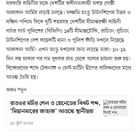
সরকারি বাহিনীর সঙ্গে দেশটির স্বাধীনতাকামী সশস্ত্র গোষ্ঠী
আরাকান আর্মির লড়াই চলছে। সম্প্রতি মংডু টাউনশিপের উত্তর ও
দক্ষিণ-পশ্চিম দিকে দুটি শহরসহ দেশটির সীমান্তরক্ষী বাহিনী
বর্ডার গার্ড পুলিশের (বিজিপি) ১৪টি সীমান্তচৌকি, রাচিডং-বুচিডং
টাউনশিপের বেশ কয়েকটি থানা ও পুলিশ ফাঁড়ি দখলে নিয়েছে
আরাকান আর্মি। এখন মংডু দখলের জন্য লড়ছে তারা। ১০-১২
দিন বন্ধ থাকার পর গত বুধবার রাত থেকে আবার হামলা শুরু হয়।
বিস্ফোরণের শব্দে টেকনাফ ও সেন্ট মার্টিন দ্বীপের বাসিন্দাদের মধ্যে
আতঙ্ক তৈরি হয়।
আরও পড়ুন
রাতভর মর্টার শেল ও গ্রেনেডের বিকট শব্দ,
‘মিয়ানমারের জাহাজ’ আতঙ্কে স্থানীয়রা
১৪ জুন ২০২৪