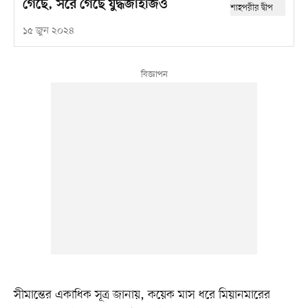
গেছে, সরে গেছে যুদ্ধজাহাজও
১৫ জুন ২০২৪
সীমান্তের একাধিক সূত্র জানায়, কয়েক মাস ধরে মিয়ানমারের