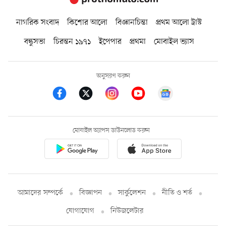
নাগরিক সংবাদ
কিশোর আলো
বিজ্ঞানচিন্তা
প্রথম আলো ট্রাস্ট
বন্ধুসভা
চিরন্তন ১৯৭১
ইপেপার
প্রথমা
মোবাইল ভ্যাস
অনুসরণ করুন
মোবাইল অ্যাপস ডাউনলোড করুন
আমাদের সম্পর্কে
বিজ্ঞাপন
সার্কুলেশন
নীতি ও শর্ত
যোগাযোগ
নিউজলেটার