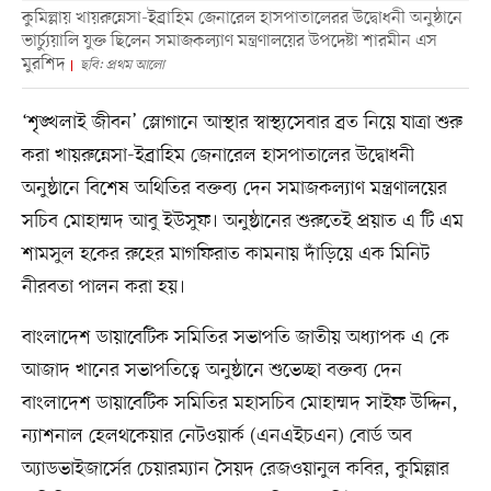
কুমিল্লায় খায়রুন্নেসা-ইব্রাহিম জেনারেল হাসপাতালেরর উদ্বোধনী অনুষ্ঠানে
ভার্চ্যুয়ালি যুক্ত ছিলেন সমাজকল্যাণ মন্ত্রণালয়ের উপদেষ্টা শারমীন এস
মুরশিদ
ছবি: প্রথম আলো
‘শৃঙ্খলাই জীবন’ স্লোগানে আস্থার স্বাস্থ্যসেবার ব্রত নিয়ে যাত্রা শুরু
করা খায়রুন্নেসা-ইব্রাহিম জেনারেল হাসপাতালের উদ্বোধনী
অনুষ্ঠানে বিশেষ অথিতির বক্তব্য দেন সমাজকল্যাণ মন্ত্রণালয়ের
সচিব মোহাম্মদ আবু ইউসুফ। অনুষ্ঠানের শুরুতেই প্রয়াত এ টি এম
শামসুল হকের রুহের মাগফিরাত কামনায় দাঁড়িয়ে এক মিনিট
নীরবতা পালন করা হয়।
বাংলাদেশ ডায়াবেটিক সমিতির সভাপতি জাতীয় অধ্যাপক এ কে
আজাদ খানের সভাপতিত্বে অনুষ্ঠানে শুভেচ্ছা বক্তব্য দেন
বাংলাদেশ ডায়াবেটিক সমিতির মহাসচিব মোহাম্মদ সাইফ উদ্দিন,
ন্যাশনাল হেলথকেয়ার নেটওয়ার্ক (এনএইচএন) বোর্ড অব
অ্যাডভাইজার্সের চেয়ারম্যান সৈয়দ রেজওয়ানুল কবির, কুমিল্লার