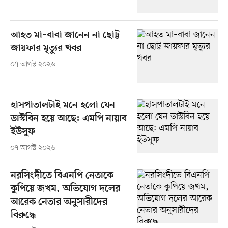
আহত মা–বাবা জানেন না ছোট্ট
জায়ফার মৃত্যুর খবর
০৭ আগস্ট ২০২৬
হাসপাতালটাই মনে হলো যেন
ডাস্টবিন হয়ে আছে: এমপি নায়াব
ইউসুফ
০৭ আগস্ট ২০২৬
নরসিংদীতে বিএনপি নেতাকে
কুপিয়ে জখম, অভিযোগ দলের
আরেক নেতার অনুসারীদের
বিরুদ্ধে