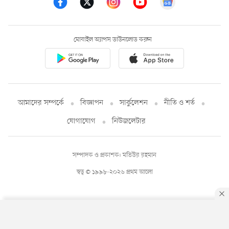
মোবাইল অ্যাপস ডাউনলোড করুন
আমাদের সম্পর্কে
বিজ্ঞাপন
সার্কুলেশন
নীতি ও শর্ত
যোগাযোগ
নিউজলেটার
সম্পাদক ও প্রকাশক: মতিউর রহমান
স্বত্ব © ১৯৯৮-২০২৬ প্রথম আলো
By using this site, you agree to our
Privacy Policy
.
OK