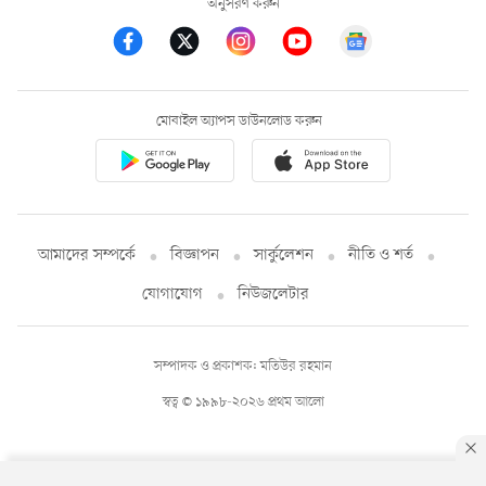
অনুসরণ করুন
মোবাইল অ্যাপস ডাউনলোড করুন
আমাদের সম্পর্কে
বিজ্ঞাপন
সার্কুলেশন
নীতি ও শর্ত
যোগাযোগ
নিউজলেটার
সম্পাদক ও প্রকাশক: মতিউর রহমান
স্বত্ব © ১৯৯৮-২০২৬ প্রথম আলো