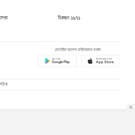
ধুসভা
চিরন্তন ১৯৭১
মোবাইল অ্যাপস ডাউনলোড করুন
েটার