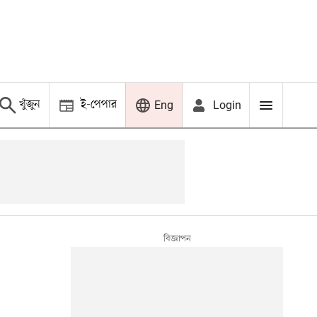
খুঁজুন
ই-পেপার
Login
Eng