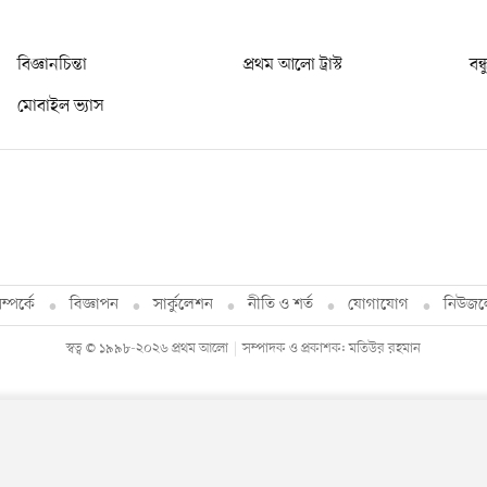
বিজ্ঞানচিন্তা
প্রথম আলো ট্রাস্ট
বন্
মোবাইল ভ্যাস
্পর্কে
বিজ্ঞাপন
সার্কুলেশন
নীতি ও শর্ত
যোগাযোগ
নিউজল
স্বত্ব © ১৯৯৮-২০২৬ প্রথম আলো
সম্পাদক ও প্রকাশক: মতিউর রহমান