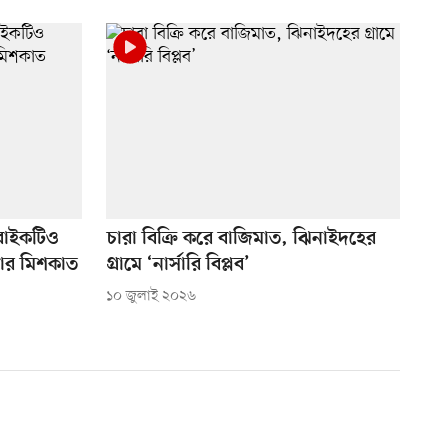
িবাইকটিও
চারা বিক্রি করে বাজিমাত, ঝিনাইদহের
োর মিশকাত
গ্রামে ‘নার্সারি বিপ্লব’
১০ জুলাই ২০২৬