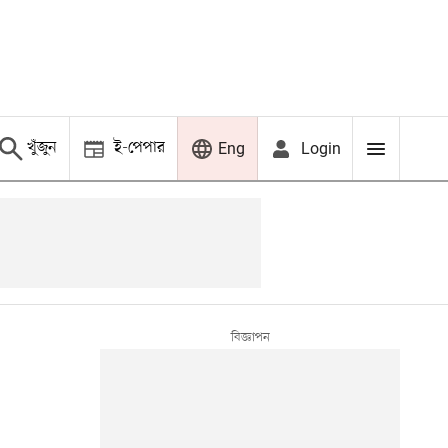
খুঁজুন
ই-পেপার
Login
Eng