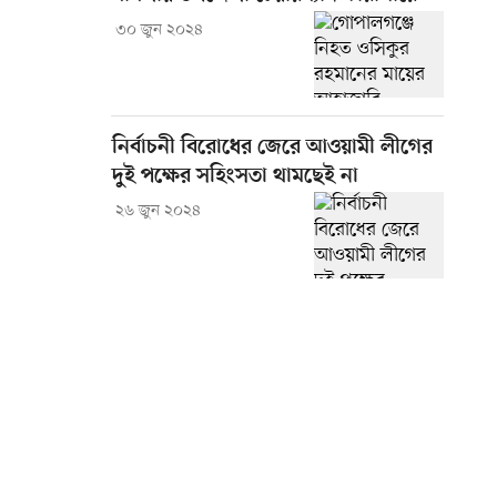
৩০ জুন ২০২৪
নির্বাচনী বিরোধের জেরে আওয়ামী লীগের
দুই পক্ষের সহিংসতা থামছেই না
২৬ জুন ২০২৪