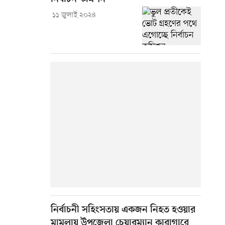
১১ জুলাই ২০২৪
নির্বাচনী সহিংসতায় একজন নিহত হওয়ার
মামলায় উপজেলা চেয়ারম্যান কারাগারে