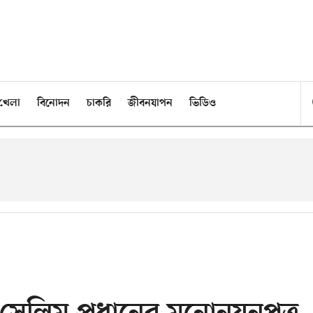
খেলা
বিনোদন
চাকরি
জীবনযাপন
ভিডিও