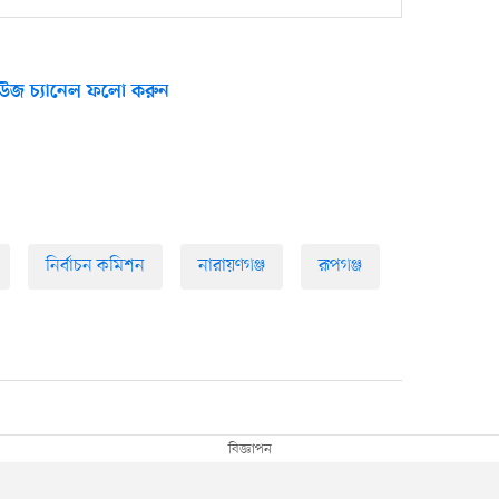
উজ চ্যানেল ফলো করুন
নির্বাচন কমিশন
নারায়ণগঞ্জ
রূপগঞ্জ