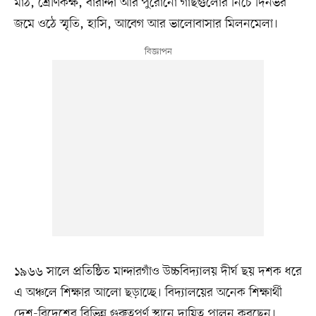
মাঠ, শ্রেণিকক্ষ, বারান্দা আর পুরোনো গাছগুলোর নিচে দিনভর
জমে ওঠে স্মৃতি, হাসি, আবেগ আর ভালোবাসার মিলনমেলা।
১৯৬৬ সালে প্রতিষ্ঠিত মান্দারগাঁও উচ্চবিদ্যালয় দীর্ঘ ছয় দশক ধরে
এ অঞ্চলে শিক্ষার আলো ছড়াচ্ছে। বিদ্যালয়ের অনেক শিক্ষার্থী
দেশ-বিদেশের বিভিন্ন গুরুত্বপূর্ণ স্থানে দায়িত্ব পালন করছেন।