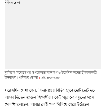
কুমিল্লার মনোহরগঞ্জ উপজেলার মান্দারগাঁও উচ্চবিদ্যালয়ের হীরকজয়ন্তী
উদযাপন। শনিবার তোলা
ছবি: প্রথম আলো
সরেজমিন দেখা গেল, বিদ্যালয়ের বিভিন্ন স্থানে ছোট ছোট দলে
আড্ডা দিচ্ছেন প্রাক্তন শিক্ষার্থীরা। কেউ পুরোনো বন্ধুদের সঙ্গে
সেলফি তুলছেন, আবার কেউ গলা মিলিয়ে গেয়ে উঠেছেন