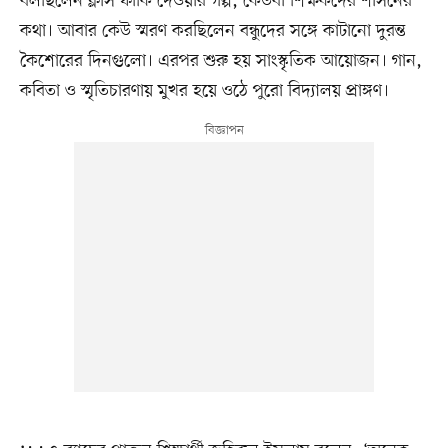
বলছিলেন ক্লাস ফাঁকি দেওয়ার গল্প, কেউবা শিক্ষকদের শাসনের
কথা। আবার কেউ স্মরণ করছিলেন বন্ধুদের সঙ্গে কাটানো দুরন্ত
কৈশোরের দিনগুলো। এরপর শুরু হয় সাংস্কৃতিক আয়োজন। গান,
কবিতা ও স্মৃতিচারণায় মুখর হয়ে ওঠে পুরো বিদ্যালয় প্রাঙ্গণ।