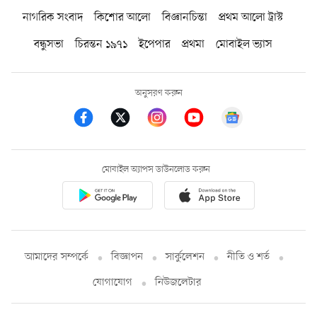
নাগরিক সংবাদ
কিশোর আলো
বিজ্ঞানচিন্তা
প্রথম আলো ট্রাস্ট
বন্ধুসভা
চিরন্তন ১৯৭১
ইপেপার
প্রথমা
মোবাইল ভ্যাস
অনুসরণ করুন
মোবাইল অ্যাপস ডাউনলোড করুন
আমাদের সম্পর্কে
বিজ্ঞাপন
সার্কুলেশন
নীতি ও শর্ত
যোগাযোগ
নিউজলেটার