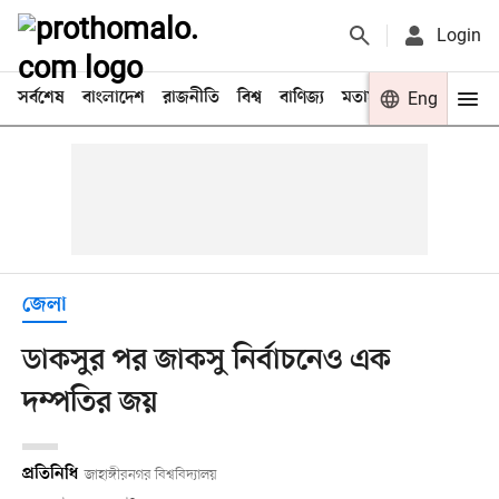
Login
সর্বশেষ
বাংলাদেশ
রাজনীতি
বিশ্ব
বাণিজ্য
মতামত
খেলা
Eng
বিনো
জেলা
ডাকসুর পর জাকসু নির্বাচনেও এক
দম্পতির জয়
প্রতিনিধি
জাহাঙ্গীরনগর বিশ্ববিদ্যালয়