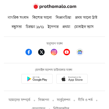
নাগরিক সংবাদ
কিশোর আলো
বিজ্ঞানচিন্তা
প্রথম আলো ট্রাস্ট
বন্ধুসভা
চিরন্তন ১৯৭১
ইপেপার
প্রথমা
মোবাইল ভ্যাস
অনুসরণ করুন
মোবাইল অ্যাপস ডাউনলোড করুন
আমাদের সম্পর্কে
বিজ্ঞাপন
সার্কুলেশন
নীতি ও শর্ত
যোগাযোগ
নিউজলেটার