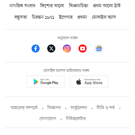
নাগরিক সংবাদ
কিশোর আলো
বিজ্ঞানচিন্তা
প্রথম আলো ট্রাস্ট
বন্ধুসভা
চিরন্তন ১৯৭১
ইপেপার
প্রথমা
মোবাইল ভ্যাস
অনুসরণ করুন
মোবাইল অ্যাপস ডাউনলোড করুন
আমাদের সম্পর্কে
বিজ্ঞাপন
সার্কুলেশন
নীতি ও শর্ত
যোগাযোগ
নিউজলেটার