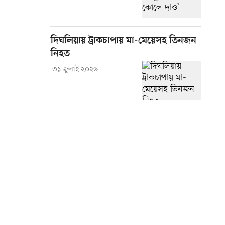
দিঘলিয়ায় ট্রাকচাপায় মা-মেয়েসহ তিনজন
নিহত
৩১ জুলাই ২০২৬