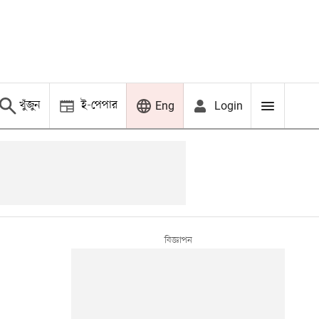
খুঁজুন
ই-পেপার
Login
Eng