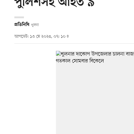
পুলিশসহ আহত ৯
প্রতিনিধি
খুলনা
আপডেট: ১৩ মে ২০২৫, ০৭: ১০