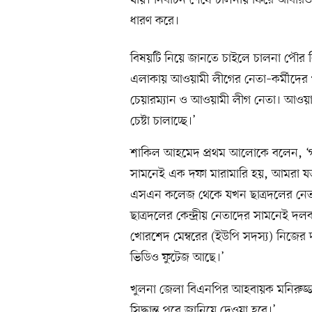
যায়। নির্বাচন শেষে চালনায় ফিরে আবারও
ধারণ করে।
বিষয়টি নিয়ে জানতে চাইলে চালনা পৌ
এলাকায় আওয়ামী লীগের নেতা–কর্মীদের 
চেয়ারম্যান ও আওয়ামী লীগ নেতা। আওয়
চেষ্টা চালাচ্ছে।’
শাকিল আহমেদ প্রথম আলোকে বলেন, ‘গতক
সামনেই এক দফা মারামারি হয়, আমরা যতট
এসএন কলেজ থেকে যখন ছাত্রদলের নেত
ছাত্রদলের কেন্দ্রীয় নেতাদের সামনেই দল
খোরশেদ মেম্বরের (ইউপি সদস্য) নিজের 
ভিডিও ফুটেজ আছে।’
খুলনা জেলা বিএনপির আহবায়ক মনিরুজ্জাম
সিদ্ধান্ত পরে জানিয়ে দেওয়া হবে।’