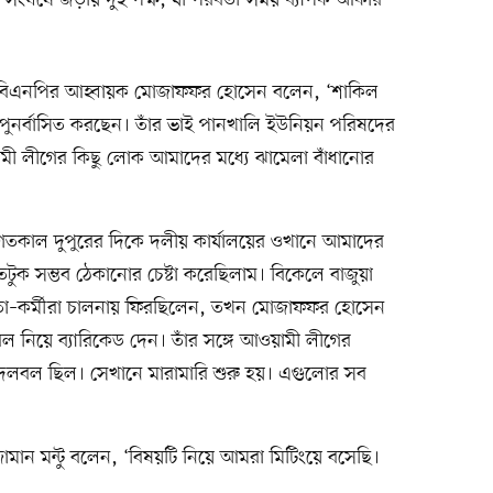
 সংঘর্ষে জড়ায় দুই পক্ষ, যা পরবর্তী সময় ব্যাপক আকার
র বিএনপির আহ্বায়ক মোজাফফর হোসেন বলেন, ‘শাকিল
পুনর্বাসিত করছেন। তাঁর ভাই পানখালি ইউনিয়ন পরিষদের
ামী লীগের কিছু লোক আমাদের মধ্যে ঝামেলা বাঁধানোর
াল দুপুরের দিকে দলীয় কার্যালয়ের ওখানে আমাদের
ুক সম্ভব ঠেকানোর চেষ্টা করেছিলাম। বিকেলে বাজুয়া
া–কর্মীরা চালনায় ফিরছিলেন, তখন মোজাফফর হোসেন
বল নিয়ে ব্যারিকেড দেন। তাঁর সঙ্গে আওয়ামী লীগের
দলবল ছিল। সেখানে মারামারি শুরু হয়। এগুলোর সব
ান মন্টু বলেন, ‘বিষয়টি নিয়ে আমরা মিটিংয়ে বসেছি।