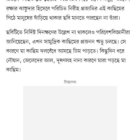
রক্ষার ঝাড়ুদার হিসেবে পরিচিত নিরীহ প্রজাতির এই কাছিমের
পিঠে মানুষের দাঁড়িয়ে থাকার ছবি মানতে পারছেন না তাঁরা।
ছবিটিতে নির্দিষ্ট দিনক্ষণের উল্লেখ না থাকলেও পরিবেশবিজ্ঞানীরা
জানিয়েছেন, এখন সামুদ্রিক কাছিমের প্রজনন ঋতু চলছে। সে
কারণে মা কাছিম দলবেঁধে আসছে ডিম পাড়তে। কিছুদিন ধরে
নৌযান, জেলেদের জাল, দূষণসহ নানা কারণে মারা পড়ছে মা
কাছিম।