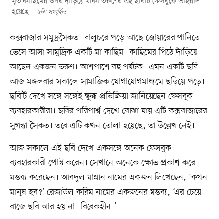
মৃত কাছিমের ওপর দাঁড়িয়ে থাকা তরুণের এই ছবিটি ফেসবুকে ভাইরাল
হয়েছে
ছবি: সংগৃহীত
কক্সবাজার সমুদ্রসৈকত। বালুচরে পড়ে আছে জোয়ারের পানিতে
ভেসে আসা সামুদ্রিক একটি মা কাছিম। কাছিমের পিঠে দাঁড়িয়ে
আছেন একজন তরুণ। আশপাশে বহু পর্যটক। এমন একটি ছবি
আজ মঙ্গলবার সকালে সামাজিক যোগাযোগমাধ্যমে ছড়িয়ে পড়ে।
ছবিটি দেখে সঙ্গে সঙ্গেই ক্ষুব্ধ প্রতিক্রিয়া জানিয়েছেন ফেসবুক
ব্যবহারকারীরা। ছবির পরিপার্শ্ব দেখে বোঝা যায় এটি কক্সবাজারের
সুগন্ধা সৈকত। তবে এটি কখন তোলা হয়েছে, তা উল্লেখ নেই।
আজ সকালে এই ছবি দেখে একসঙ্গে অনেক ফেসবুক
ব্যবহারকারী পোস্ট করেন। সেখানে অনেকে ক্ষোভ প্রকাশ করে
মন্তব্য করেছেন। আবদুল মান্নান নামের একজন লিখেছেন, ‘কখন
মানুষ হব?’ রেজাউল করিম নামের একজনের মন্তব্য, ‘এর চেয়ে
বাজে ছবি আর হয় না। বিবেকহীন।’