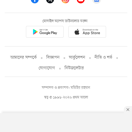
মোবাইল অ্যাপস ডাউনলোড করুন
আমাদের সম্পর্কে
বিজ্ঞাপন
সার্কুলেশন
নীতি ও শর্ত
যোগাযোগ
নিউজলেটার
সম্পাদক ও প্রকাশক: মতিউর রহমান
স্বত্ব © ১৯৯৮-২০২৬ প্রথম আলো
By using this site, you agree to our
Privacy Policy
.
OK