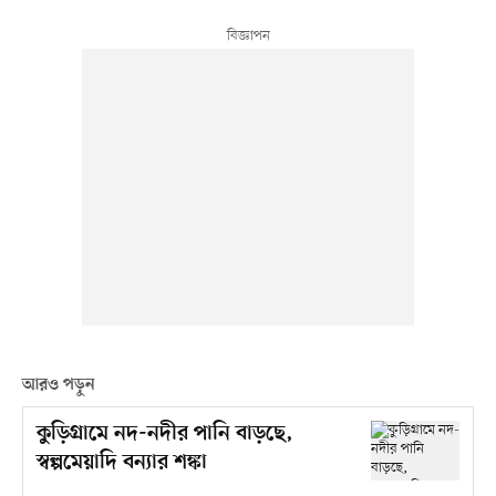
আরও পড়ুন
কুড়িগ্রামে নদ-নদীর পানি বাড়ছে,
স্বল্পমেয়াদি বন্যার শঙ্কা