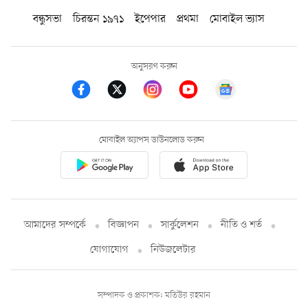
বন্ধুসভা
চিরন্তন ১৯৭১
ইপেপার
প্রথমা
মোবাইল ভ্যাস
অনুসরণ করুন
মোবাইল অ্যাপস ডাউনলোড করুন
আমাদের সম্পর্কে
বিজ্ঞাপন
সার্কুলেশন
নীতি ও শর্ত
যোগাযোগ
নিউজলেটার
সম্পাদক ও প্রকাশক: মতিউর রহমান