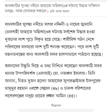
ঝালকাঠির সুগন্ধা নদীতে জাহাজে অগ্নিকাণ্ডের ঘটনায় উদ্ধার অভিযান
চলছে। আজ সোমবার সকালে
ছবি: প্রথম আলো
ঝালকাঠির সুগন্ধা নদীতে সাগর নন্দিনী-২ নামের জ্বালানি
তেলবাহী জাহাজে অগ্নিকাণ্ডের ঘটনায় সর্বশেষ উদ্ধার হওয়া
দুজনের লাশ পুড়ে বিকৃত হয়ে গেছে। শারীরিক গঠন দেখে
পরিবারের সদস্যরা লাশ দুটি শনাক্ত করেছেন। পরে লাশ দুটি
ময়নাতদন্তের জন্য ঝালকাঠি সদর হাসপাতালে পাঠানো হয়েছে।
স্বজনদের উদ্ধৃতি দিয়ে এ তথ্য নিশ্চিত করেছেন ঝালকাঠি সদর
থানার উপপরিদর্শক (এসআই) মো. নজরুল ইসলাম। তিনি
জানান, নিহত দুজন হলেন জাহাজের সুপারভাইজার চাঁদপুরের
মাসুদুর রহমান ওরফে বেল্লাল (৪৮) ও চালক বরিশালের
বাকেরগঞ্জের নলুয়া গ্রামের রুহুল আমিন (৫৫)।