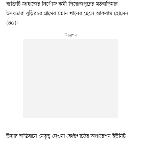
ব্যক্তিটি জাহাজের নিখোঁজ কর্মী পিরোজপুরের মঠবাড়িয়ার
উদয়তারা বুড়িরচর গ্রামের মন্নান খানের ছেলে আকরাম হোসেন
(৪০)।
উদ্ধার অভিযানে নেতৃত্ব দেওয়া কোস্টগার্ডের অপারেশন ইউনিট