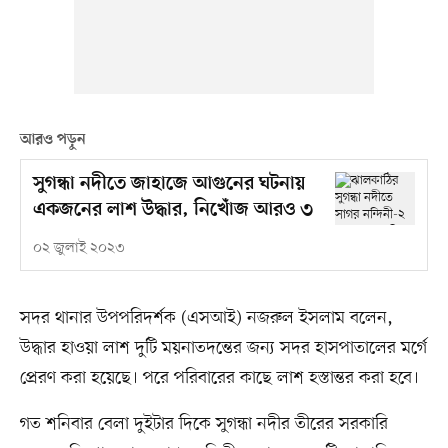
আরও পড়ুন
সুগন্ধা নদীতে জাহাজে আগুনের ঘটনায়
একজনের লাশ উদ্ধার, নিখোঁজ আরও ৩
০২ জুলাই ২০২৩
সদর থানার উপপরিদর্শক (এসআই) নজরুল ইসলাম বলেন,
উদ্ধার হাওয়া লাশ দুটি ময়নাতদন্তের জন্য সদর হাসপাতালের মর্গে
প্রেরণ করা হয়েছে। পরে পরিবারের কাছে লাশ হস্তান্তর করা হবে।
গত শনিবার বেলা দুইটার দিকে সুগন্ধা নদীর তীরের সরকারি