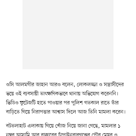
ওসি আলমগীর জাহান আরও বলেন, লোকলজ্জা ও সন্ত্রাসীদের
ভয়ে ওই ব্যবসায়ী তাৎক্ষণিকভাবে থানায় অভিযোগ করেননি।
ভিডিও ফুটেজটি হাতে পাওয়ার পর পুলিশ গতকাল রাতে তাঁর
বাড়িতে গিয়ে নিরাপত্তার আশ্বাস দিলে আজ তিনি মামলা করেন।
বটতলাহাট এলাকায় গিয়ে খোঁজ নিয়ে জানা গেছে, মামলার ১
নম্বর আসামি আবু বাক্কারের চাঁপাইনবাবগঞ্জের পৌর মেয়র ও