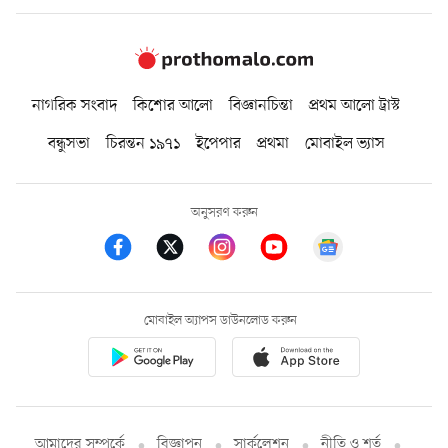
নাগরিক সংবাদ
কিশোর আলো
বিজ্ঞানচিন্তা
প্রথম আলো ট্রাস্ট
বন্ধুসভা
চিরন্তন ১৯৭১
ইপেপার
প্রথমা
মোবাইল ভ্যাস
অনুসরণ করুন
মোবাইল অ্যাপস ডাউনলোড করুন
আমাদের সম্পর্কে
বিজ্ঞাপন
সার্কুলেশন
নীতি ও শর্ত