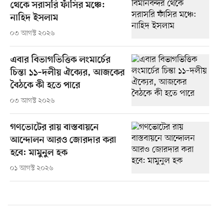
থেকে সরাসরি ফাঁসির মঞ্চে:
নাহিদ ইসলাম
০৩ আগস্ট ২০২৬
এবার বিভাগভিত্তিক লংমার্চের
চিন্তা ১১–দলীয় ঐক্যের, আজকের
বৈঠকে কী হতে পারে
০৩ আগস্ট ২০২৬
গণভোটের রায় বাস্তবায়নে
আন্দোলন আরও জোরদার করা
হবে: মামুনুল হক
০১ আগস্ট ২০২৬