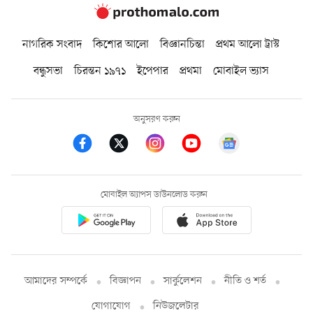
নাগরিক সংবাদ
কিশোর আলো
বিজ্ঞানচিন্তা
প্রথম আলো ট্রাস্ট
বন্ধুসভা
চিরন্তন ১৯৭১
ইপেপার
প্রথমা
মোবাইল ভ্যাস
অনুসরণ করুন
মোবাইল অ্যাপস ডাউনলোড করুন
আমাদের সম্পর্কে
বিজ্ঞাপন
সার্কুলেশন
নীতি ও শর্ত
যোগাযোগ
নিউজলেটার