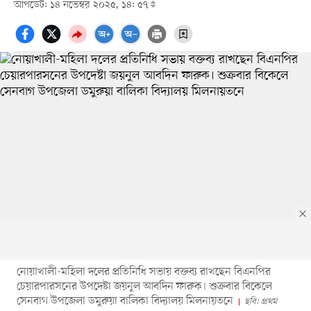
আপডেট: ১৪ নভেম্বর ২০২৫, ১৪: ৫৭
নোয়াখালী-মহিলা দলের প্রতিনিধি সভায় বক্তব্য রাখছেন বিএনপির
চেয়ারপারসনের উপদেষ্টা জয়নুল আবদিন ফারুক। শুক্রবার বিকেলে
সেনবাগ উপজেলা ডমুরুয়া বালিকা বিদ্যালয় মিলনায়তনে
ছবি: প্রথম