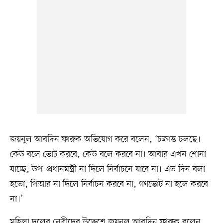
জয়নুল আবদিন ফারুক অভিযোগ করে বলেন, ‘চক্রান্ত চলছে।
কেউ বলে ভোট করবে, কেউ বলে করবে না। আবার এখন শোনা
যাচ্ছে, উপ–প্রধানমন্ত্রী না দিলে নির্বাচনে যাবে না। এত দিন বলা
হতো, পিআর না দিলে নির্বাচন করবে না, গণভোট না হলে করবে
না।’
মহিলা দলের নেত্রীদের উদ্দেশে জয়নুল আবদিন ফারুক বলেন,