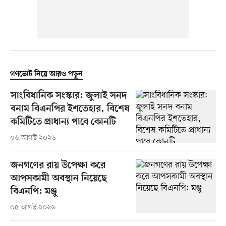
গণভোট নিয়ে আরও পড়ুন
সাংবিধানিক সংস্কার: জুলাই সনদ
বনাম বিএনপির ইশতেহার, বিশেষ
কমিটিতে প্রাধান্য পাবে কোনটি
০৬ আগস্ট ২০২৬
জনগণের রায় উপেক্ষা করে
আপসকামী অবস্থান নিয়েছে
বিএনপি: মঞ্জু
০৫ আগস্ট ২০২৬