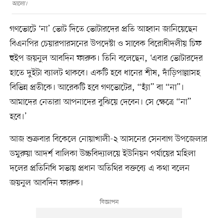
আলো।
গণভোটে ‘না’ ভোট দিতে ভোটারদের প্রতি আহ্বান জানিয়েছেন
বিএনপির চেয়ারপারসনের উপদেষ্টা ও সাবেক বিরোধীদলীয় চিফ
হুইপ জয়নুল আবদিন ফারুক। তিনি বলেছেন, ‘এবার ভোটারদের
হাতে দুইটা ব্যালট থাকবে। একটি হবে ধানের শীষ, দাঁড়িপাল্লাসহ
বিভিন্ন প্রতীকে। আরেকটি হবে গণভোটের, “হ্যাঁ” বা “না”।
আমাদের নেতারা আপনাদের বুঝিয়ে দেবেন। সে ক্ষেত্রে “না”
হবে।’
আজ শুক্রবার বিকেলে নোয়াখালী-২ আসনের সেনবাগ উপজেলার
ডমুরুয়া আদর্শ বালিকা উচ্চবিদ্যালয়ে ইউনিয়ন পর্যায়ের মহিলা
দলের প্রতিনিধি সভায় প্রধান অতিথির বক্তব্যে এ কথা বলেন
জয়নুল আবদিন ফারুক।