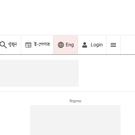
খুঁজুন
ই-পেপার
Login
Eng