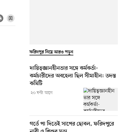
ফরিদপুর নিয়ে আরও পড়ুন
দায়িত্বজ্ঞানহীনতার সঙ্গে কর্মকর্তা-
কর্মচারীদের অবহেলা ছিল সীমাহীন: তদন্ত
কমিটি
২০ ঘণ্টা আগে
গর্তে পা দিতেই সাপের ছোবল, ফরিদপুরে
নারী ও শিশুর মৃত্যু