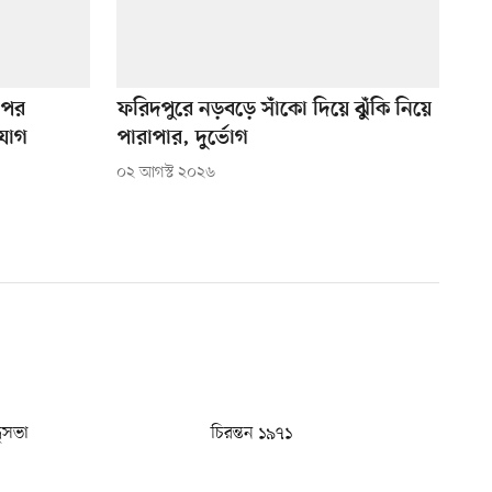
 পর
ফরিদপুরে নড়বড়ে সাঁকো দিয়ে ঝুঁকি নিয়ে
যোগ
পারাপার, দুর্ভোগ
০২ আগস্ট ২০২৬
ধুসভা
চিরন্তন ১৯৭১