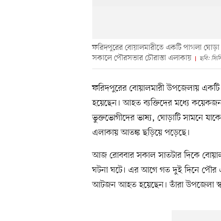
ফরিদপুরের বোয়ালমারীতে একটি পাগলা ঘোড়া
সকালে পৌরসভার চৌরাস্তা এলাকায়
ছবি: সিস
ফরিদপুরের বোয়ালমারী উপজেলায় একটি
হয়েছেন। আহত ব্যক্তিদের মধ্যে কয়েকজন উপ
ভুক্তভোগীদের ভাষ্য, ঘোড়াটি সামনে যা
এলাকায় আতঙ্ক ছড়িয়ে পড়েছে।
আজ রোববার সকাল সাতটার দিকে বোয়াল
ঘটনা ঘটে। এর আগে গত দুই দিনে পৌর এল
আটজন আহত হয়েছেন। তাঁরা উপজেলা স্বাস্থ