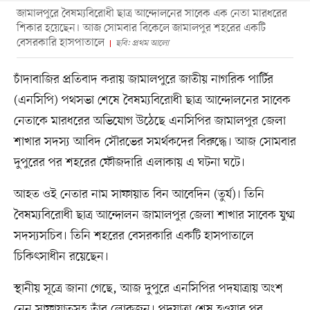
জামালপুরে বৈষম্যবিরোধী ছাত্র আন্দোলনের সাবেক এক নেতা মারধরের
শিকার হয়েছেন। আজ সোমবার বিকেলে জামালপুর শহরের একটি
বেসরকারি হাসপাতালে
ছবি: প্রথম আলো
চাঁদাবাজির প্রতিবাদ করায় জামালপুরে জাতীয় নাগরিক পার্টির
(এনসিপি) পথসভা শেষে বৈষম্যবিরোধী ছাত্র আন্দোলনের সাবেক
নেতাকে মারধরের অভিযোগ উঠেছে এনসিপির জামালপুর জেলা
শাখার সদস্য আবিদ সৌরভের সমর্থকদের বিরুদ্ধে। আজ সোমবার
দুপুরের পর শহরের ফৌজদারি এলাকায় এ ঘটনা ঘটে।
আহত ওই নেতার নাম সাফায়াত বিন আবেদিন (তুর্য)। তিনি
বৈষম্যবিরোধী ছাত্র আন্দোলন জামালপুর জেলা শাখার সাবেক যুগ্ম
সদস্যসচিব। তিনি শহরের বেসরকারি একটি হাসপাতালে
চিকিৎসাধীন রয়েছেন।
স্থানীয় সূত্রে জানা গেছে, আজ দুপুরে এনসিপির পদযাত্রায় অংশ
নেন সাফায়াতসহ তাঁর লোকজন। পদযাত্রা শেষ হওয়ার পর